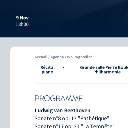
9 Nov
18h00
Accueil
/
Agenda
/ Ivo Pogorelich
Récital
•
Grande salle Pierre Boul
piano
Philharmonie
PROGRAMME
Ludwig van Beethoven
Sonate n°8 op. 13 "Pathétique"
Sonate n°17 op. 31 "La Tempête"