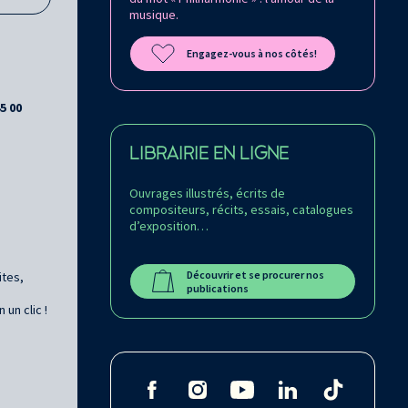
musique.
Engagez-vous à nos côtés!
45 00
LIBRAIRIE EN LIGNE
Ouvrages illustrés, écrits de
compositeurs, récits, essais, catalogues
d’exposition…
Découvrir et se procurer nos
ites,
publications
un clic !