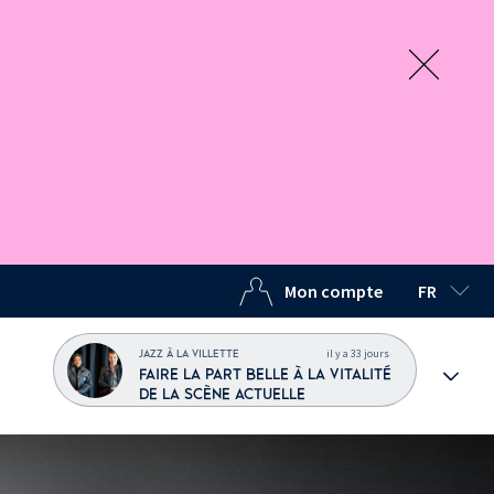
Mon compte
FR
LANGUE C
il y a 33 jours
JAZZ À LA VILLETTE
FAIRE LA PART BELLE À LA VITALITÉ
DE LA SCÈNE ACTUELLE