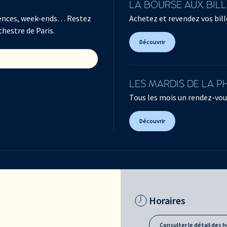
LA BOURSE AUX BIL
férences, week-ends… Restez
Achetez et revendez vos bille
chestre de Paris.
Découvrir
LES MARDIS DE LA 
Tous les mois un rendez-vou
Découvrir
Horaires
Consulter le détail des h