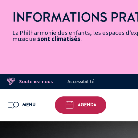
Vers
Menu
Menu
Aller
Pied
Plan
Recherche
la
accès
principal
au
de
du
INFORMATIONS PRA
page
rapides
contenu
page
site
Message d’information
Accessibilité
principal
La Philharmonie des enfants, les espaces d’exp
musique
sont climatisés
.
Soutenez-nous
Accessibilité
MENU
AGENDA
OUVRIR LE MENU