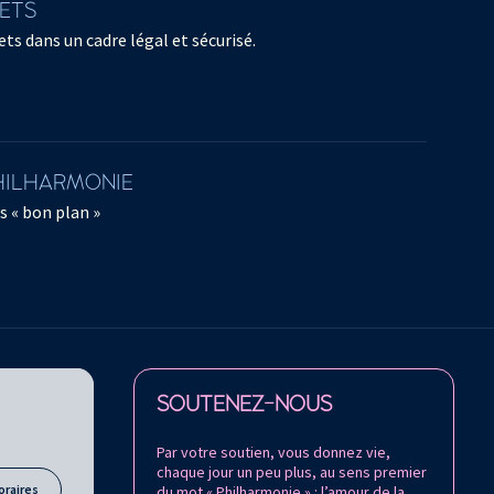
LETS
ts dans un cadre légal et sécurisé.
PHILHARMONIE
s « bon plan »
Retrouvez la Philharmonie de Paris sur
SOUTENEZ-NOUS
Par votre soutien, vous donnez vie,
chaque jour un peu plus, au sens premier
oraires
du mot « Philharmonie » : l’amour de la