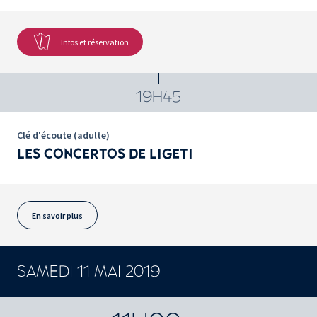
Infos et réservation
19H45
Clé d'écoute (adulte)
LES CONCERTOS DE LIGETI
En savoir plus
SAMEDI 11 MAI 2019
CONCERTS ET SPECTACLES