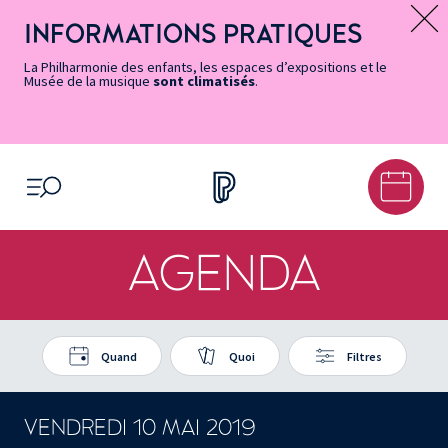
Vers
Menu
Menu
Aller
Pied
Plan
Recherche
la
accès
principal
au
de
du
INFORMATIONS PRATIQUES
Message d’information
page
rapides
contenu
page
site
Accessibilité
principal
La Philharmonie des enfants, les espaces d’expositions et le
Musée de la musique
sont climatisés
.
OUVRIR LE MENU
AGENDA
Quand
Quoi
Filtres
VENDREDI 10 MAI 2019