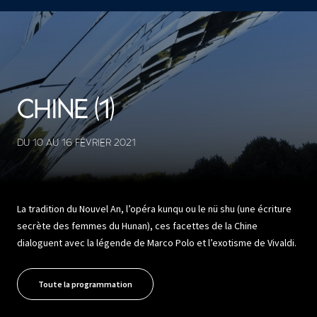
CONCERTS ET SPECTACLES
32008 résultats
CHINE (1)
DU 10 AU 16 FÉVRIER 2021
La tradition du Nouvel An, l’opéra kunqu ou le nü shu (une écriture
secrète des femmes du Hunan), ces facettes de la Chine
dialoguent avec la légende de Marco Polo et l’exotisme de Vivaldi.
Toute la programmation