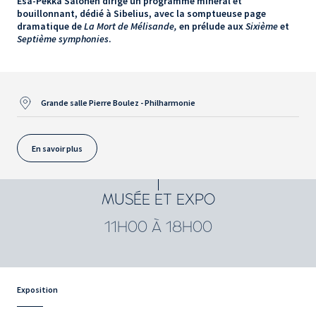
Esa-Pekka Salonen dirige un programme minéral et
bouillonnant, dédié à Sibelius, avec la somptueuse page
dramatique de
La Mort de Mélisande,
en prélude aux
Sixième
et
Septième symphonies
.
Grande salle Pierre Boulez - Philharmonie
En savoir plus
MUSÉE ET EXPO
11H00 À 18H00
Exposition