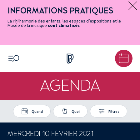
Vers
Menu
Menu
Aller
Pied
Plan
Recherche
la
accès
principal
au
de
du
INFORMATIONS PRATIQUES
Message d’information
page
rapides
contenu
page
site
Accessibilité
principal
La Philharmonie des enfants, les espaces d’expositions et le
Musée de la musique
sont climatisés
.
OUVRIR LE MENU
AGENDA
Quand
Quoi
Filtres
MERCREDI 10 FÉVRIER 2021