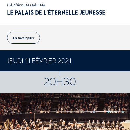
Clé d'écoute (adulte)
LE PALAIS DE L'ÉTERNELLE JEUNESSE
En savoir plus
JEUDI 11 FÉVRIER 2021
CONCERTS ET SPECTACLES
20H30