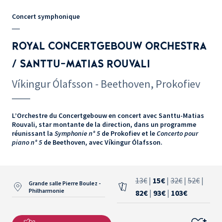
Concert symphonique
ROYAL CONCERTGEBOUW ORCHESTRA
/ SANTTU-MATIAS ROUVALI
Víkingur Ólafsson - Beethoven, Prokofiev
L’Orchestre du Concertgebouw en concert avec Santtu-Matias
Rouvali, star montante de la direction, dans un programme
réunissant la
Symphonie n° 5
de Prokofiev et le
Concerto pour
piano n° 5
de Beethoven, avec Víkingur Ólafsson.
13€
|
15€
|
32€
|
52€
|
Grande salle Pierre Boulez -
Philharmonie
82€
|
93€
|
103€