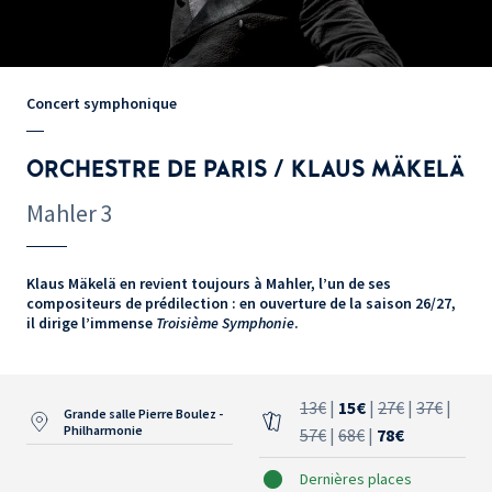
Concert symphonique
ORCHESTRE DE PARIS / KLAUS MÄKELÄ
Mahler 3
Klaus Mäkelä en revient toujours à Mahler, l’un de ses
compositeurs de prédilection : en ouverture de la saison 26/27,
il dirige l’immense
Troisième Symphonie
.
13€
|
15€
|
27€
|
37€
|
Grande salle Pierre Boulez -
Philharmonie
57€
|
68€
|
78€
Dernières places