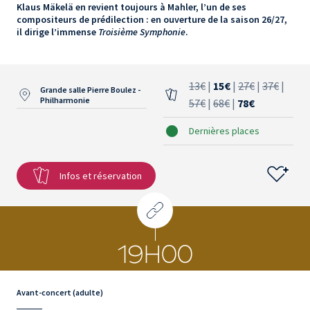
Klaus Mäkelä en revient toujours à Mahler, l’un de ses
compositeurs de prédilection : en ouverture de la saison 26/27,
il dirige l’immense
Troisième Symphonie
.
13€
|
15€
|
27€
|
37€
|
Grande salle Pierre Boulez -
Philharmonie
57€
|
68€
|
78€
Dernières places
Infos et réservation
19H00
Avant-concert (adulte)