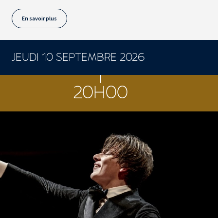
En savoir plus
JEUDI 10 SEPTEMBRE 2026
CONCERTS ET SPECTACLES
20H00