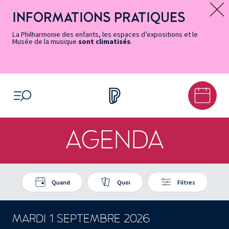
Vers
Menu
Menu
Aller
Pied
Plan
Recherche
la
accès
principal
au
de
du
INFORMATIONS PRATIQUES
Message d’information
page
rapides
contenu
page
site
Accessibilité
principal
La Philharmonie des enfants, les espaces d’expositions et le
Musée de la musique
sont climatisés
.
OUVRIR LE MENU
AGENDA
Quand
Quoi
Filtres
MARDI 1 SEPTEMBRE 2026