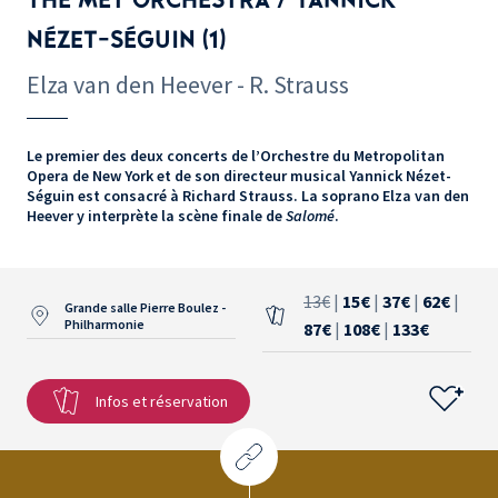
NÉZET-SÉGUIN (1)
Elza van den Heever - R. Strauss
Le premier des deux concerts de l’Orchestre du Metropolitan
Opera de New York et de son directeur musical Yannick Nézet-
Séguin est consacré à Richard Strauss. La soprano Elza van den
Heever y interprète la scène finale de
Salomé
.
13€
|
15€
|
37€
|
62€
|
Grande salle Pierre Boulez -
Philharmonie
87€
|
108€
|
133€
Infos et réservation