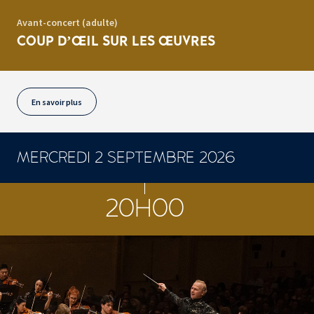
Avant-concert (adulte)
COUP D’ŒIL SUR LES ŒUVRES
En savoir plus
MERCREDI 2 SEPTEMBRE 2026
CONCERTS ET SPECTACLES
20H00