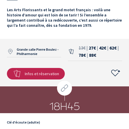
Les Arts Florissants et le grand motet français : voilà une
histoire d’amour qui est loin de se tarir ! Si l’ensemble a
largement contribué à sa redécouverte, c’est aussi ce répertoire
qui l’a fait connaître, dès sa fondation en 1979.
13€
|
27€
|
42€
|
62€
|
Grande salle Pierre Boulez -
Philharmonie
78€
|
88€
Infos et réservation
18H45
Clé d'écoute (adulte)