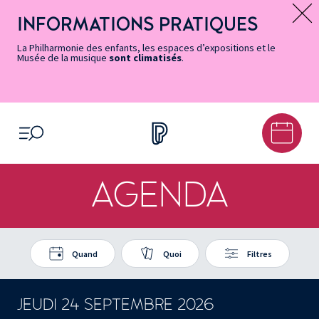
Vers
Menu
Menu
Aller
Pied
Plan
Recherche
la
accès
principal
au
de
du
INFORMATIONS PRATIQUES
Message d’information
page
rapides
contenu
page
site
Accessibilité
principal
La Philharmonie des enfants, les espaces d’expositions et le
Musée de la musique
sont climatisés
.
OUVRIR LE MENU
AGENDA
Quand
Quoi
Filtres
JEUDI 24 SEPTEMBRE 2026