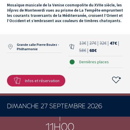
Mosaïque musicale de la Venise cosmopolite du XVIIe siècle, les
Vêpres
de Monteverdi vues au prisme de La Tempête empruntent
les courants traversants de la Méditerranée, croisent l’Orient et
l’Occident et s’embrasent aux couleurs de timbres chatoyants.
13€
|
27€
|
32€
|
47€
|
Grande salle Pierre Boulez -
Philharmonie
58€
|
68€
Dernières places
Infos et réservation
DIMANCHE 27 SEPTEMBRE 2026
CONCERTS ET SPECTACLES
11H00