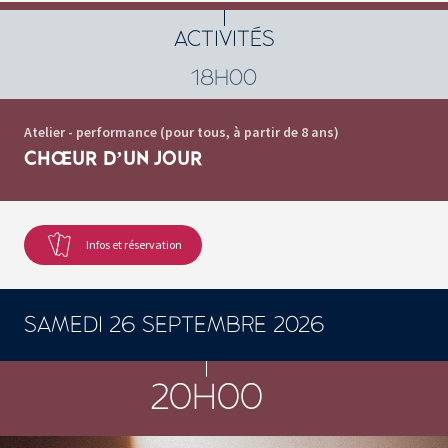
ACTIVITÉS
18H00
Atelier - performance (pour tous, à partir de 8 ans)
CHŒUR D’UN JOUR
Infos et réservation
SAMEDI 26 SEPTEMBRE 2026
CONCERTS ET SPECTACLES
20H00