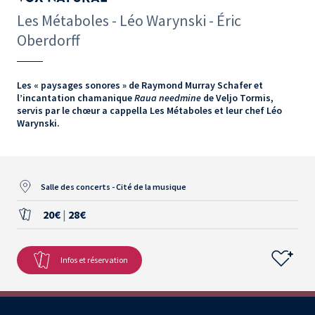
Les Métaboles - Léo Warynski - Éric
Oberdorff
Les « paysages sonores » de Raymond Murray Schafer et
l’incantation chamanique
Raua needmine
de Veljo Tormis,
servis par le chœur a cappella Les Métaboles et leur chef Léo
Warynski.
Salle des concerts - Cité de la musique
20€
|
28€
Infos et réservation