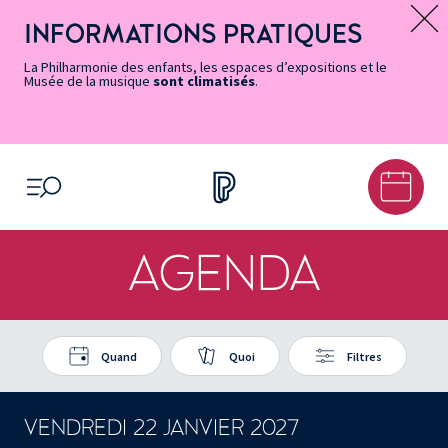
Vers
Menu
Menu
Aller
Pied
Plan
Recherche
la
accès
principal
au
de
du
INFORMATIONS PRATIQUES
Message d’information
page
rapides
contenu
page
site
Accessibilité
principal
La Philharmonie des enfants, les espaces d’expositions et le
Musée de la musique
sont climatisés
.
OUVRIR LE MENU
AGENDA
Quand
Quoi
Filtres
VENDREDI 22 JANVIER 2027