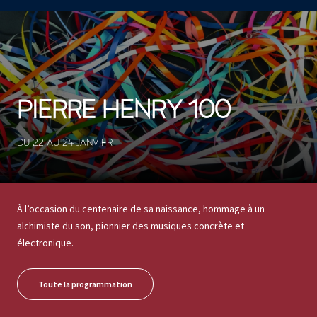
CONCERTS ET SPECTACLES
13 résultats
PIERRE HENRY 100
DU 22 AU 24 JANVIER
À l’occasion du centenaire de sa naissance, hommage à un
alchimiste du son, pionnier des musiques concrète et
électronique.
Toute la programmation