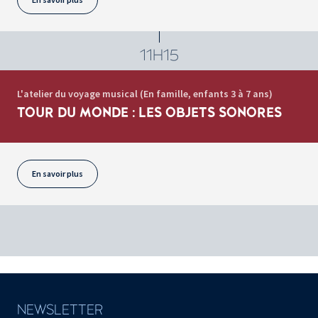
11H15
L'atelier du voyage musical (En famille, enfants 3 à 7 ans)
TOUR DU MONDE : LES OBJETS SONORES
En savoir plus
NEWSLETTER