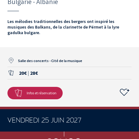
Bulgarie - Albanie
Les mélodies traditionnelles des bergers ont inspiré les
musiques des Balkans, de la clarinette de Përmet à la lyre
gadulka bulgare.
Salle des concerts - Cité de la musique
20€
|
28€
Infos et réservation
VENDREDI 25 JUIN 2027
CONCERTS ET SPECTACLES