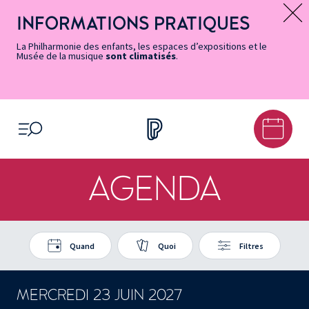
Vers
Menu
Menu
Aller
Pied
Plan
Recherche
la
accès
principal
au
de
du
INFORMATIONS PRATIQUES
Message d’information
page
rapides
contenu
page
site
Accessibilité
principal
La Philharmonie des enfants, les espaces d’expositions et le
Musée de la musique
sont climatisés
.
OUVRIR LE MENU
AGENDA
Quand
Quoi
Filtres
MERCREDI 23 JUIN 2027