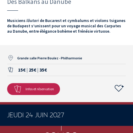
Des Balkans au Danube
Musiciens
lăutari
de Bucarest et cymbalums et violons tsiganes
de Budapest s’unissent pour un voyage musical des Carpates
au Danube, entre élégance bohème et frénésie virtuose.
Grande salle Pierre Boulez - Philharmonie
15€
|
25€
|
35€
Infos et réservation
JEUDI 24 JUIN 2027
CONCERTS ET SPECTACLES