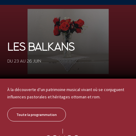
CONCERTS ET SPECTACLES
5 résultats
LES BALKANS
DU 23 AU 26 JUIN
À la découverte d’un patrimoine musical vivant où se conjuguent
influences pastorales et héritages ottoman et rom.
Toute la programmation