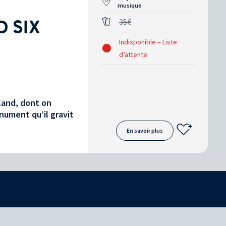
musique
35€
D SIX
Indisponible – Liste
d’attente
land, dont on
nument qu’il gravit
En savoir plus