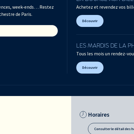
férences, week-ends… Restez
Achetez et revendez vos bille
chestre de Paris.
Découvrir
LES MARDIS DE LA 
Tous les mois un rendez-vou
Découvrir
Horaires
Consulter le détail des h