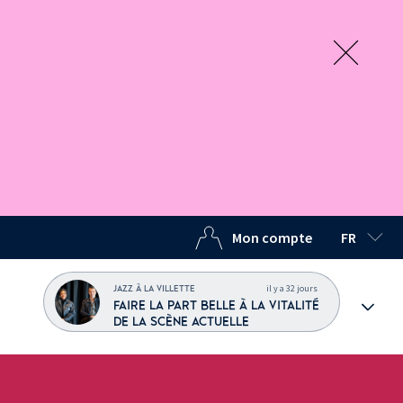
Mon compte
FR
LANGUE C
il y a 32 jours
JAZZ À LA VILLETTE
FAIRE LA PART BELLE À LA VITALITÉ
DE LA SCÈNE ACTUELLE