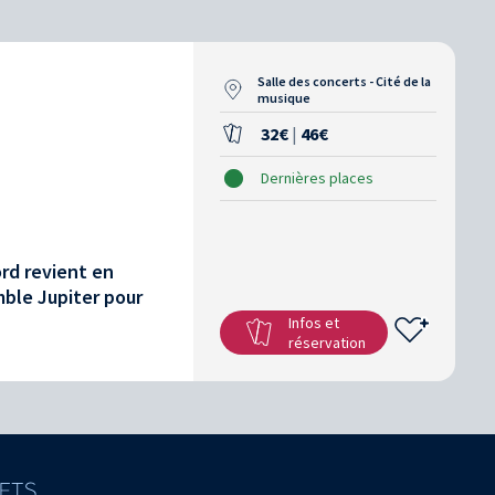
Salle des concerts - Cité de la
musique
32€
|
46€
Dernières places
rd revient en
ble Jupiter pour
Infos et
réservation
LETS