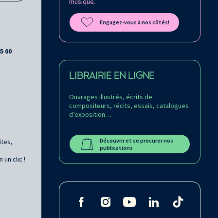
musique.
Engagez-vous à nos côtés!
45 00
LIBRAIRIE EN LIGNE
Ouvrages illustrés, écrits de
compositeurs, récits, essais, catalogues
d’exposition…
Découvrir et se procurer nos
ites,
publications
un clic !