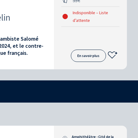
35€
Indisponible – Liste
lin
d’attente
 gambiste Salomé
2024, et le contre-
ue français.
En savoir plus
Amphithéâtre - Cité de la