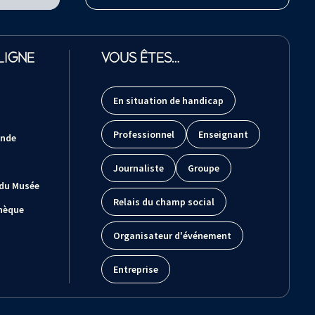
LIGNE
VOUS ÊTES…
En situation de handicap
Professionnel
Enseignant
ande
Journaliste
Groupe
 du Musée
Relais du champ social
hèque
Organisateur d'événement
Entreprise