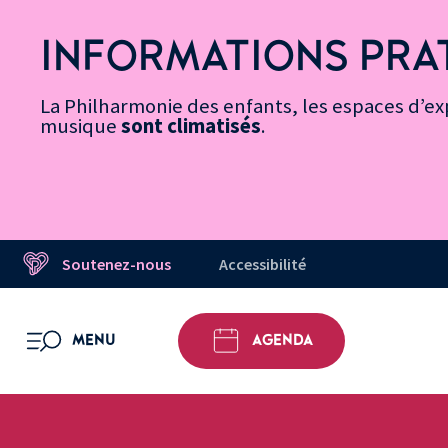
Vers
Menu
Menu
Aller
Pied
Plan
Recherche
la
accès
principal
au
de
du
INFORMATIONS PRA
page
rapides
contenu
page
site
Message d’information
Accessibilité
principal
La Philharmonie des enfants, les espaces d’exp
musique
sont climatisés
.
Soutenez-nous
Accessibilité
MENU
AGENDA
OUVRIR LE MENU