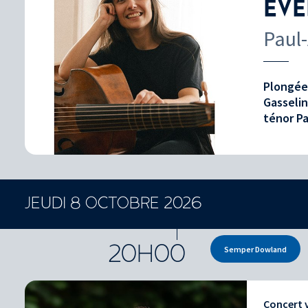
EVE
Paul
Plongée 
Gasselin
ténor Pa
JEUDI 8 OCTOBRE 2026
CONCERTS ET SPECTACLES
20H00
Semper Dowland
Concert 