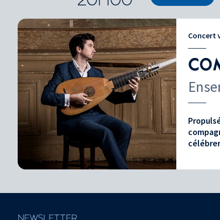
Concert 
COM
Ense
Propulsé
compagn
célébrer
NEWSLETTER