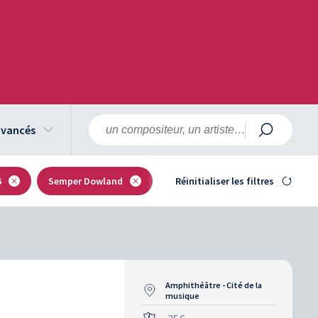
 avancés
6
Semper Dowland
Réinitialiser les filtres
Amphithéâtre - Cité de la
musique