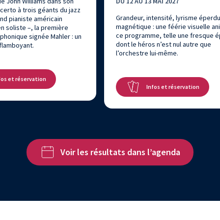
e John Williams dans son
DU 12 AU 13 MAI 2027
erto à trois géants du jazz
Grandeur, intensité, lyrisme éperdu
and pianiste américain
magnétique : une féérie visuelle a
n soliste –, la première
ce programme, telle une fresque é
phonique signée Mahler : un
dont le héros n’est nul autre que
lamboyant.
l’orchestre lui-même.
fos et réservation
Infos et réservation
Voir les résultats dans l’agenda