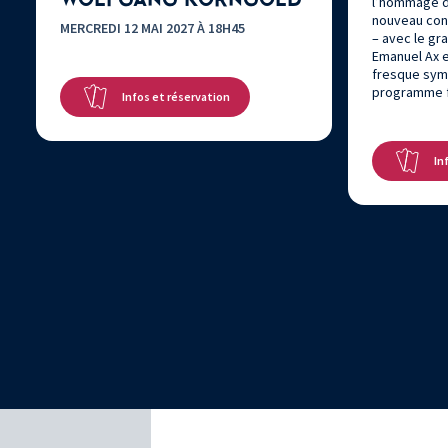
l’hommage d
nouveau conc
MERCREDI 12 MAI 2027 À 18H45
– avec le gr
Emanuel Ax e
fresque sym
programme f
Infos et réservation
In