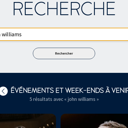
RECHERCHE
événement
ÉVÉNEMENTS ET WEEK-ENDS À VENI
5 résultats avec « john williams »