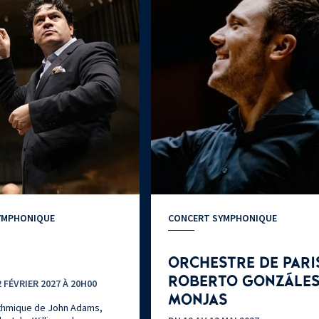
YMPHONIQUE
CONCERT SYMPHONIQUE
ORCHESTRE DE PARIS
ROBERTO GONZÁLES
 FÉVRIER 2027 À 20H00
MONJAS
rythmique de John Adams,