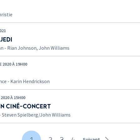
hristie
021
JEDI
an - Rian Johnson, John Williams
 2020 À 19H00
nce - Karin Hendrickson
2020 À 15H00
 EN CINÉ-CONCERT
l - Steven Spielberg/John Williams
Suivant