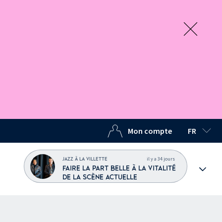
Mon compte
FR
LANGUE C
il y a 34 jours
JAZZ À LA VILLETTE
FAIRE LA PART BELLE À LA VITALITÉ
DE LA SCÈNE ACTUELLE