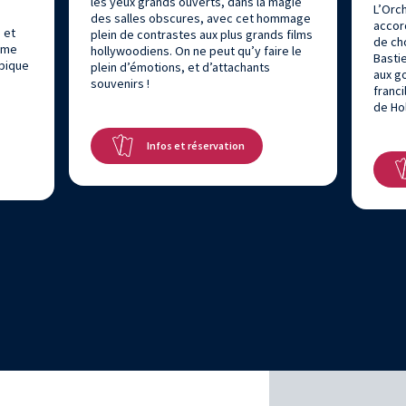
les yeux grands ouverts, dans la magie
L’Orch
des salles obscures, avec cet hommage
accor
 et
plein de contrastes aux plus grands films
de ch
nime
hollywoodiens. On ne peut qu’y faire le
Bastie
pique
plein d’émotions, et d’attachants
aux g
souvenirs !
franci
de Ho
Infos et réservation