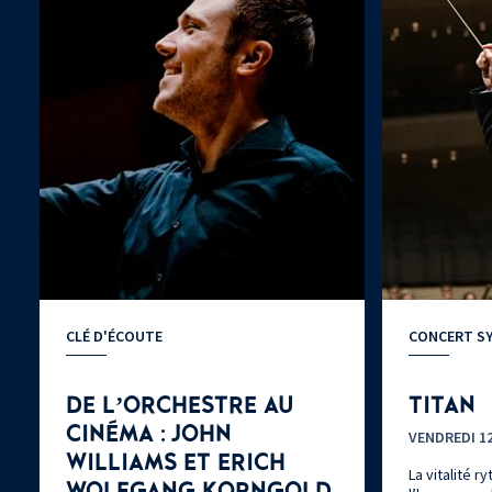
CLÉ D'ÉCOUTE
CONCERT S
DE L’ORCHESTRE AU
TITAN
CINÉMA : JOHN
VENDREDI 12
WILLIAMS ET ERICH
La vitalité 
WOLFGANG KORNGOLD