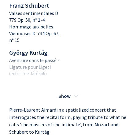
Franz Schubert
Valses sentimentales D
779 Op. 50, n° 1-4
Hommage aux belles
Viennoises D. 734 Op. 67,
n° 15
György Kurtág
Aventure dans le passé -
Ligature pour Ligeti
(extrait de Játékok)
Franz Schubert
Ländler n° 9, n° 7, n° 4, n°
Show
5, n° 6
(extrait de 38 Valses, Ländler
Pierre-Laurent Aimard in a spatialized concert that
et Ecossaises D 145 op. 18)
interrogates the recital form, paying tribute to what he
Valses sentimentales D
calls ‘the masters of the intimate’, from Mozart and
779 Op. 50, n° 13
Schubert to Kurtág.
Ländler n° 13