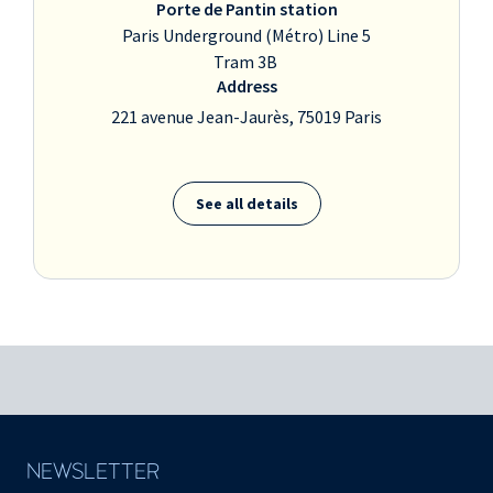
Porte de Pantin station
György Kurtág
Paris Underground (Métro) Line 5
..comme cela…
Tram 3B
(extrait de Játékok)
Address
221 avenue Jean-Jaurès, 75019 Paris
Franz Schubert
Hommage aux belles
Viennoises D. 734 Op. 67,
See all details
n° 11
Ländler n° 16
(extrait de 38 Valses, Ländler
et Ecossaises D 145 op. 18)
György Kurtág
Jouer avec l'infini
(extrait de Játékok)
Une fleur pour Nuria... en
se refermant
(extrait de Játékok)
NEWSLETTER