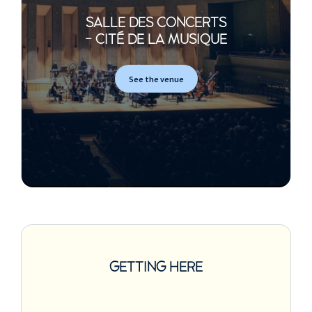
Valses n° 10, n° 12, n° 15
(extrait de Dernières Valses
SALLE DES CONCERTS
D 146 op. 127)
- CITÉ DE LA MUSIQUE
Valse n° 28
(extrait de Valses
See the venue
sentimentales D 779 op. 50)
Valses n° 11 et n° 10
(extrait de 38 Valses, Ländler
et Ecossaises D 145 op. 18)
György Kurtág
…pour Heinz…
(extrait de Játékok)
Franz Schubert
Ländler n° 5-8
(extrait de 12 Ländler
allemands D 790)
GETTING HERE
Danses n° 2 et n° 3
(extrait de 36 Danses
originales D 365)