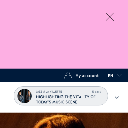
My account
EN
SELECTED
33 days
JAZZ À LA VILLETTE
HIGHLIGHTING THE VITALITY OF
TODAY'S MUSIC SCENE