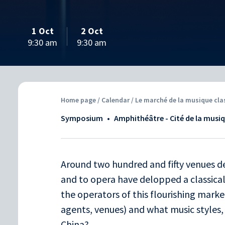
1 Oct
2 Oct
9:30 am
9:30 am
Home page
/
Calendar
/ Le marché de la musique cla
Symposium
•
Amphithéâtre - Cité de la musi
Around two hundred and fifty venues d
and to opera have delopped a classica
the operators of this flourishing mark
agents, venues) and what music styles, 
China?