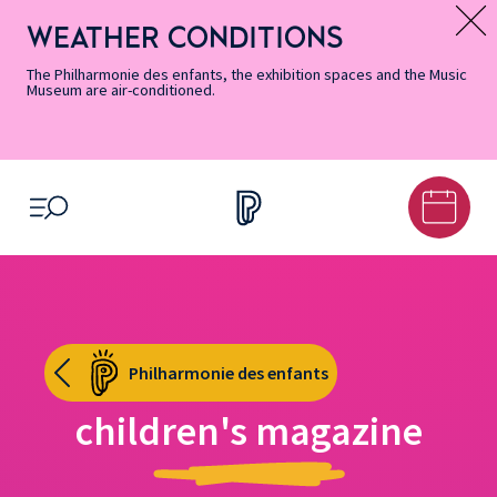
Skip
Secondary
Skip
Skip
Skip
Skip
Skip
to
Menu
to
to
to
to
to
WEATHER CONDITIONS
Message d’information
Accessibility
Menu
main
footer
Site
Search
Informations
content
Map
The Philharmonie des enfants, the exhibition spaces and the Music
Museum are air-conditioned.
OPEN MENU
Philharmonie des enfants
children's magazine