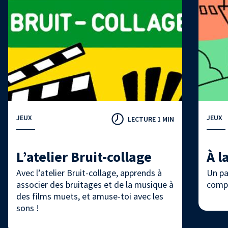
JEUX
JEUX
LECTURE 1 MIN
L’atelier Bruit-collage
À l
Avec l’atelier Bruit-collage, apprends à
Un pa
associer des bruitages et de la musique à
compo
des films muets, et amuse-toi avec les
sons !