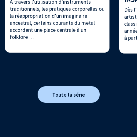
À travers l’utilisation d’instruments
traditionnels, les pratiques corporelles ou
Dès l
la réappropriation d’un imaginaire
artis
ancestral, certains courants du metal
class
accordent une place centrale à un
année
folklore …
à par
Toute la série