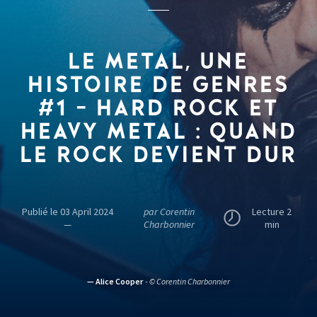
LE METAL, UNE
HISTOIRE DE GENRES
#1 - HARD ROCK ET
HEAVY METAL
: QUAND
LE ROCK DEVIENT DUR
Publié le 03 April 2024
par Corentin
Lecture 2
—
Charbonnier
min
— Alice Cooper
- © Corentin Charbonnier