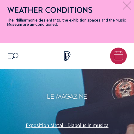
Skip
Secondary
Skip
Skip
Skip
Skip
Skip
to
Menu
to
to
to
to
to
WEATHER CONDITIONS
Message d’information
Accessibility
Menu
main
footer
Site
Search
Informations
content
Map
The Philharmonie des enfants, the exhibition spaces and the Music
Museum are air-conditioned.
OPEN MENU
LE MAGAZINE
Exposition Metal - Diabolus in musica