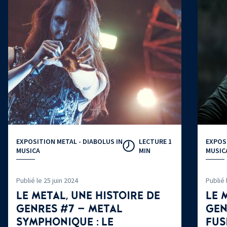
EXPOSITION METAL - DIABOLUS IN
LECTURE 1
EXPOSI
MUSICA
MIN
MUSIC
Publié le 25 juin 2024
Publié 
LE METAL, UNE HISTOIRE DE
LE 
GENRES #7 – METAL
GEN
SYMPHONIQUE
: LE
FUS