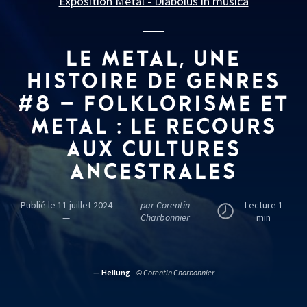
Exposition Metal - Diabolus in musica
LE METAL, UNE
HISTOIRE DE GENRES
#8 – FOLKLORISME ET
METAL
: LE RECOURS
AUX CULTURES
ANCESTRALES
Publié le 11 juillet 2024
par Corentin
Lecture 1
—
Charbonnier
min
— Heilung
- © Corentin Charbonnier