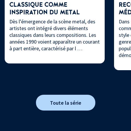
CLASSIQUE COMME
REC
INSPIRATION DU METAL
MÉD
Dès l’émergence de la scène metal, des
Dans 
artistes ont intégré divers éléments
comme
classiques dans leurs compositions. Les
style
années 1990 voient apparaître un courant
genre
à part entière, caractérisé par l …
popul
démo
Toute la série