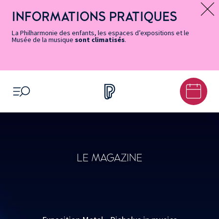
Vers
Menu
Menu
Aller
Pied
Plan
Recherche
la
accès
principal
au
de
du
INFORMATIONS PRATIQUES
Message d’information
page
rapides
contenu
page
site
Accessibilité
principal
La Philharmonie des enfants, les espaces d’expositions et le
Musée de la musique
sont climatisés
.
OUVRIR LE MENU
LE MAGAZINE