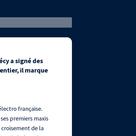
écy a signé des
ntier, il marque
lectro française.
 ses premiers maxis
u croisement de la