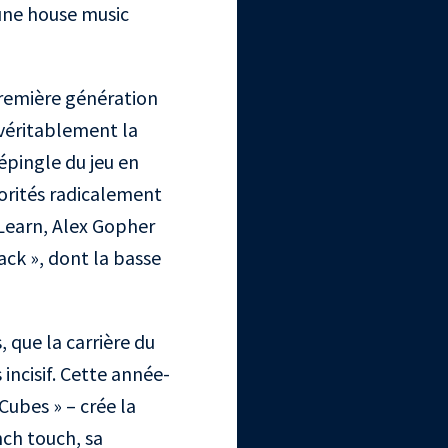
(une house music
 première génération
véritablement la
épingle du jeu en
norités radicalement
 Learn, Alex Gopher
ack », dont la basse
, que la carrière du
incisif. Cette année-
Cubes » – crée la
nch touch, sa