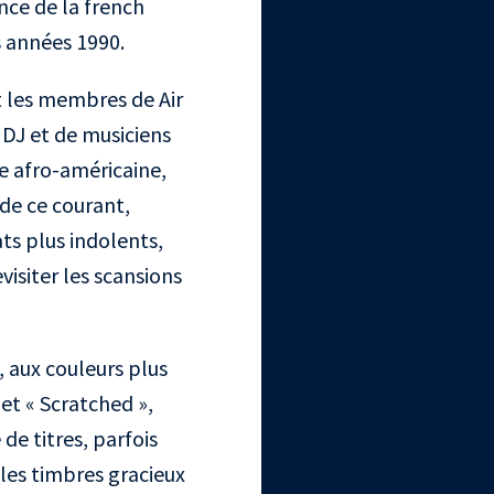
nce de la french
s années 1990.
 les membres de Air
 DJ et de musiciens
e afro-américaine,
 de ce courant,
ats plus indolents,
isiter les scansions
, aux couleurs plus
et « Scratched »,
 de titres, parfois
 les timbres gracieux