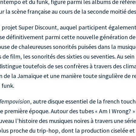
ntempo et du funk, figure parmi les albums de référe
ur la scène française au cours de la seconde moitié de
projet Super Discount, auquel participent également
ose définitivement parmi cette nouvelle génération de
house de chaleureuses sonorités puisées dans la musiqu
 de film, les sonorités des sixties ou seventies. Au sein
istingue toutefois de ses confrères à travers des clim
n de la Jamaïque et une manière toute singulière de rev
 funk.
Tempovision
, autre disque essentiel de la french touch
tte première époque. Autour des tubes « Am I Wrong? » 
ouveau l’histoire des musiques noires à travers une série
plus proche du trip-hop, dont la production ciselée et