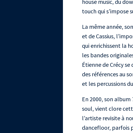
house music, du dow
touch qui s’impose s
La même année, son 
et de Cassius, l’imp
qui enrichissent la 
les bandes originales
Étienne de Crécy se d
des références au so
et les percussions du
En 2000, son album
soul, vient clore ce
l’artiste revisite à n
dancefloor, parfois 