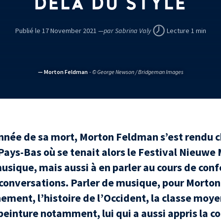
DELÀ DU STYLE
Publié le 17 November 2021 —
par Sabrina Valy
Lecture 1 min
— Morton Feldman
- © George Newson / Bridgeman Images
nnée de sa mort, Morton Feldman s’est rendu 
ys-Bas où se tenait alors le Festival Nieuwe Mu
musique, mais aussi à en parler au cours de con
conversations. Parler de musique, pour Morton
ment, l’histoire de l’Occident, la classe moye
a peinture notamment, lui qui a aussi appris la 