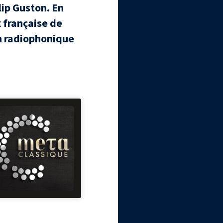
lip Guston. En
x française de
on radiophonique