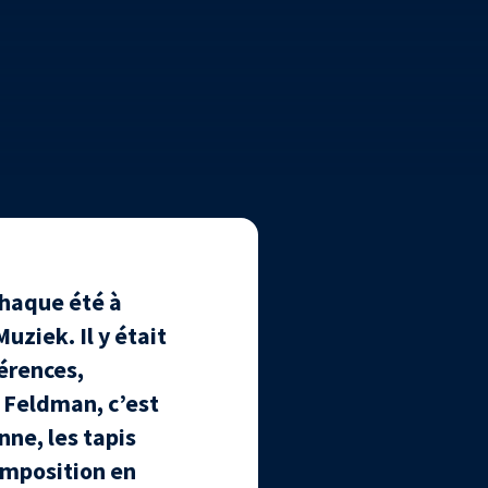
chaque été à
ziek. Il y était
férences,
 Feldman, c’est
nne, les tapis
composition en