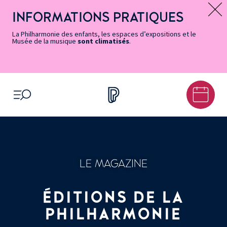
Vers
Menu
Menu
Aller
Pied
Plan
Recherche
la
accès
principal
au
de
du
INFORMATIONS PRATIQUES
Message d’information
page
rapides
contenu
page
site
Accessibilité
principal
La Philharmonie des enfants, les espaces d’expositions et le
Musée de la musique
sont climatisés
.
OUVRIR LE MENU
LE MAGAZINE
ÉDITIONS DE LA
PHILHARMONIE