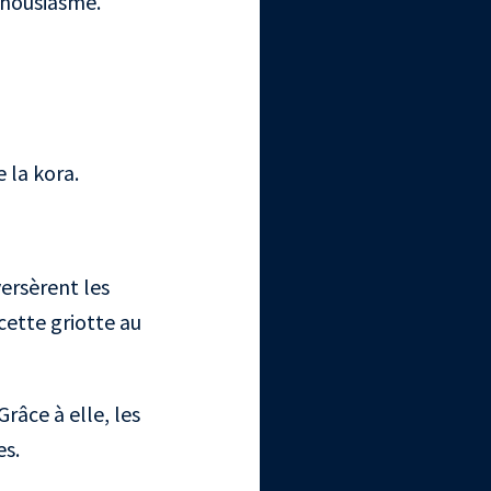
nthousiasme.
 la kora.
ersèrent les
 cette griotte au
râce à elle, les
s.