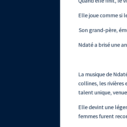
Quand elle finit, le 
Elle joue comme si l
Son grand-père, ému 
Ndaté a brisé une anc
La musique de Ndaté 
collines, les rivière
talent unique, venue
Elle devint une lége
femmes furent recon