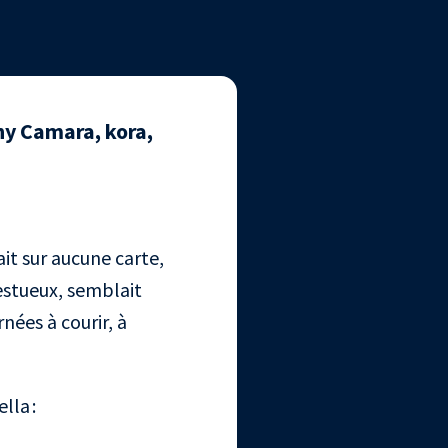
ny Camara, kora,
ait sur aucune carte,
estueux, semblait
nées à courir, à
lla :