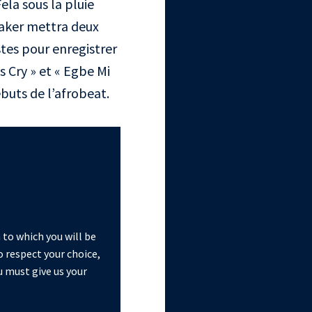
ela sous la pluie
 Baker mettra deux
istes pour enregistrer
s Cry » et « Egbe Mi
ébuts de l’afrobeat.
 to which you will be
o respect your choice,
u must give us your