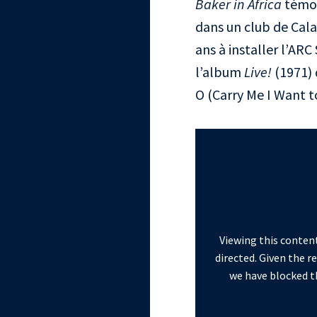
Baker in Africa
témoig
dans un club de Calab
ans à installer l’ARC
l’album
Live!
(1971) 
O (Carry Me I Want to
Viewing this content
directed. Given the r
we have blocked th