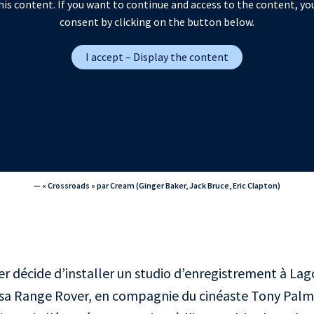
is content. If you want to continue and access to the content, yo
consent by clicking on the button below.
I accept – Display the content
— « Crossroads » par Cream (Ginger Baker, Jack Bruce, Eric Clapton)
r décide d’installer un studio d’enregistrement à Lagos
 sa Range Rover, en compagnie du cinéaste Tony Palm