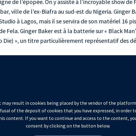
ne de l’épopée. On y assiste à l’incroyable show de F
ar, ville de l’ex-Biafra au sud-est du Nigeria. Ginger
 Studio à Lagos, mais il se servira de son matériel 16 p
de Fela. Ginger Baker est à la batterie sur « Black Man’
 Die) », un titre particulièrement représentatif des d
 may result in cookies being placed by the vendor of the platform
efusal of the deposit of cookies that you have expressed, in order t
is content. If you want to continue and access to the content, yo
consent by clicking on the button below.