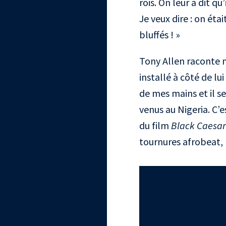
rois. On leur a dit q
Je veux dire : on ét
bluffés ! »
Tony Allen raconte m
installé à côté de lu
de mes mains et il s
venus au Nigeria. C’
du film
Black Caesar
tournures afrobeat,