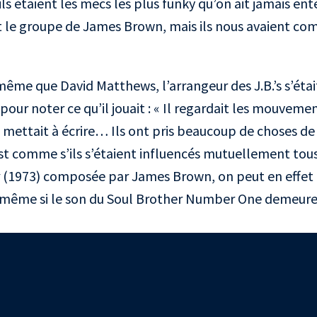
u’ils étaient les mecs les plus funky qu’on ait jamais en
ait le groupe de James Brown, mais ils nous avaient 
ême que David Matthews, l’arrangeur des J.B.’s s’éta
i pour noter ce qu’il jouait : « Il regardait les mouve
e mettait à écrire… Ils ont pris beaucoup de choses de
est comme s’ils s’étaient influencés mutuellement tous 
(1973) composée par James Brown, on peut en effet 
 même si le son du Soul Brother Number One demeure 