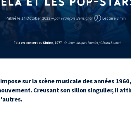
FELA ET LES POP-STAR
Publié le 14 October 2022 —
par François Bensignor
Lecture 3 min
— Fela en concert au Shrine, 1977
- © Jean-Jacques Mandel / Gérard Bonnet
'impose sur la scène musicale des années 1960, 
ouvement. Creusant son sillon singulier, il atti
'autres.