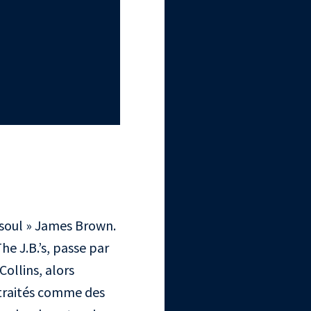
a soul » James Brown.
e J.B.’s, passe par
ollins, alors
t traités comme des