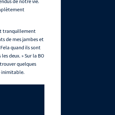
tendus de notre vie.
complètement
it tranquillement
ments de mes jambes et
 Fela quand ils sont
les deux. » Sur la BO
trouver quelques
inimitable.