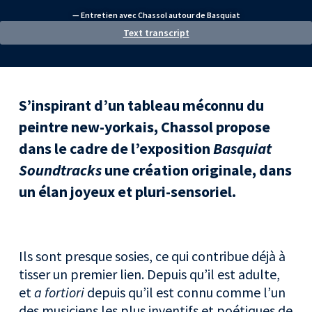
— Entretien avec Chassol autour de Basquiat
Text transcript
acebook
S’inspirant d’un tableau méconnu du
peintre new-yorkais, Chassol propose
astodon
dans le cadre de l’exposition
Basquiat
mail
Soundtracks
une création originale, dans
un élan joyeux et pluri-sensoriel.
Ils sont presque sosies, ce qui contribue déjà à
tisser un premier lien. Depuis qu’il est adulte,
et
a fortiori
depuis qu’il est connu comme l’un
des musiciens les plus inventifs et poétiques de