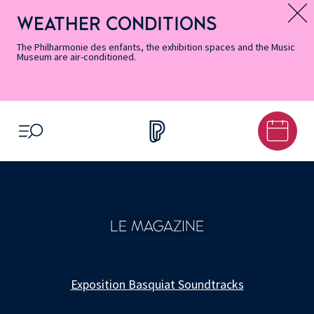
Skip
Secondary
Skip
Skip
Skip
Skip
Skip
to
Menu
to
to
to
to
to
WEATHER CONDITIONS
Message d’information
Accessibility
Menu
main
footer
Site
Search
Informations
content
Map
The Philharmonie des enfants, the exhibition spaces and the Music
Museum are air-conditioned.
OPEN MENU
LE MAGAZINE
Exposition Basquiat Soundtracks