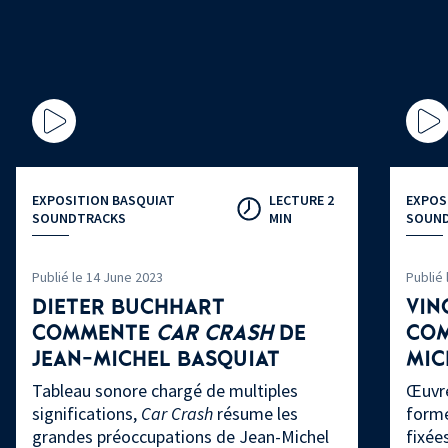
EXPOSITION BASQUIAT
LECTURE 2
EXPOS
SOUNDTRACKS
MIN
SOUN
Publié le 14 June 2023
Publié 
DIETER BUCHHART
VIN
COMMENTE
CAR CRASH
DE
CO
JEAN-MICHEL BASQUIAT
MIC
Tableau sonore chargé de multiples
Œuvre
significations,
Car Crash
résume les
forme
grandes préoccupations de Jean-Michel
fixée