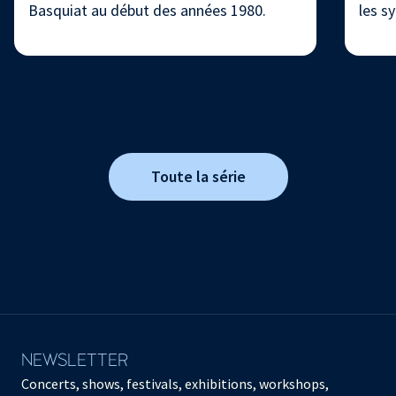
Basquiat au début des années 1980.
les s
Toute la série
NEWSLETTER
Concerts, shows, festivals, exhibitions, workshops,