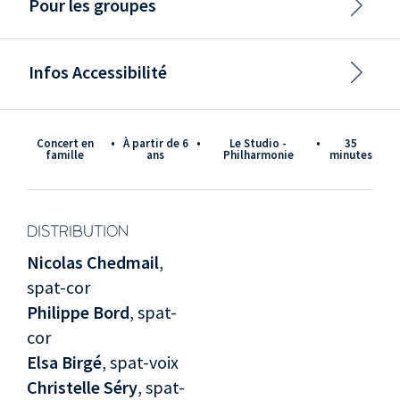
Pour les groupes
Infos Accessibilité
Concert en
•
à partir de 6
•
Le Studio -
•
35
famille
ans
Philharmonie
minutes
DISTRIBUTION
Nicolas Chedmail
,
spat-cor
Philippe Bord
, spat-
cor
Elsa Birgé
, spat-voix
Christelle Séry
, spat-