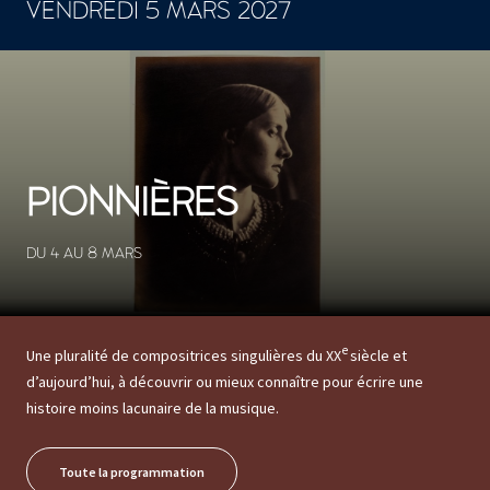
VENDREDI 5 MARS 2027
CONCERTS ET SPECTACLES
PIONNIÈRES
DU 4 AU 8 MARS
e
Une pluralité de compositrices singulières du XX
siècle et
d’aujourd’hui, à découvrir ou mieux connaître pour écrire une
histoire moins lacunaire de la musique.
Toute la programmation