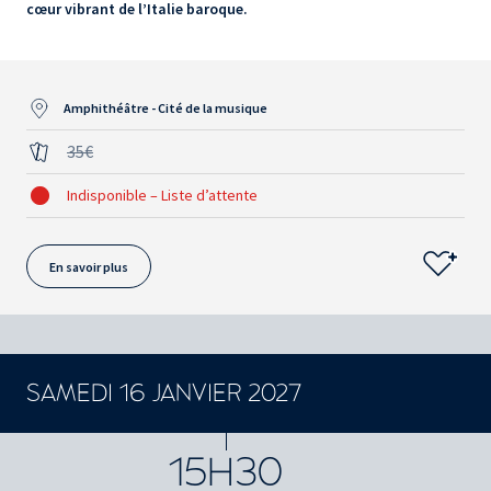
cœur vibrant de l’Italie baroque.
Amphithéâtre - Cité de la musique
35€
Indisponible – Liste d’attente
En savoir plus
SAMEDI 16 JANVIER 2027
CONCERTS ET SPECTACLES
15H30