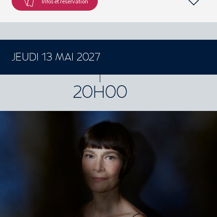
Infos et réservation
JEUDI 13 MAI 2027
CONCERTS ET SPECTACLES
20H00