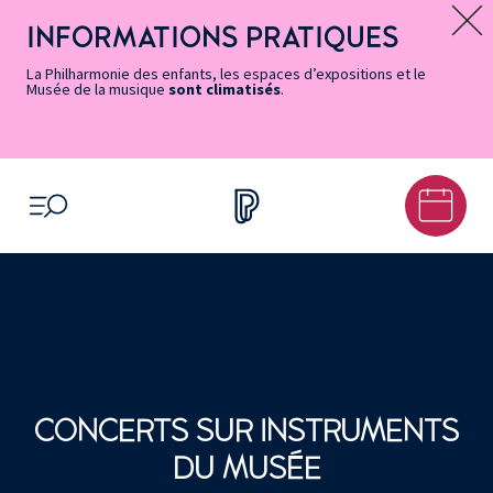
Vers
Menu
Menu
Aller
Pied
Plan
Recherche
la
accès
principal
au
de
du
INFORMATIONS PRATIQUES
Message d’information
page
rapides
contenu
page
site
Accessibilité
principal
La Philharmonie des enfants, les espaces d’expositions et le
Musée de la musique
sont climatisés
.
OUVRIR LE MENU
CONCERTS SUR INSTRUMENTS
DU MUSÉE