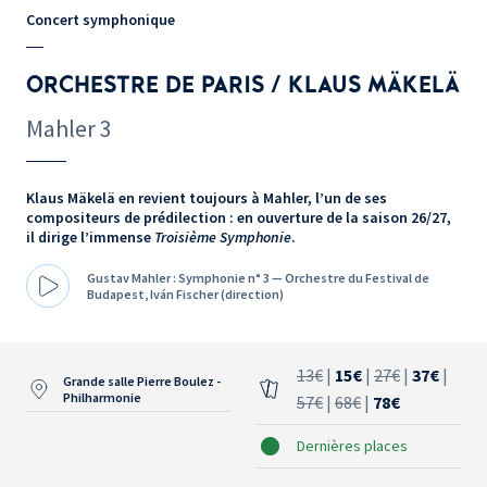
Concert symphonique
ORCHESTRE DE PARIS / KLAUS MÄKELÄ
Mahler 3
Klaus Mäkelä en revient toujours à Mahler, l’un de ses
compositeurs de prédilection : en ouverture de la saison 26/27,
il dirige l’immense
Troisième Symphonie
.
Gustav Mahler : Symphonie n° 3 — Orchestre du Festival de
Budapest, Iván Fischer (direction)
13€
|
15€
|
27€
|
37€
|
Grande salle Pierre Boulez -
Philharmonie
57€
|
68€
|
78€
Dernières places