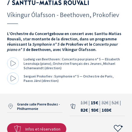
/ SANTTU-MATIAS ROUVALI
Víkingur Ólafsson - Beethoven, Prokofiev
L’Orchestre du Concertgebouw en concert avec Santtu-Matias
Rouvali, star montante de la direction, dans un programme
réunissant la
Symphonie n° 5
de Prokofiev et le
Concerto pour
piano n° 5
de Beethoven, avec Víkingur Ólafsson.
Ludwig van Beethoven : Concerto pour piano n° 5 — Elisabeth
Leonskaja (piano), Orchestre Français des Jeunes, Michael
Schønwandt (direction)
Sergueï Prokofiev : Symphonie n° 5 — Orchestre de Paris,
Paavo Järvi (direction)
13€
|
15€
|
32€
|
52€
|
Grande salle Pierre Boulez -
Philharmonie
82€
|
93€
|
103€
Infos et réservation