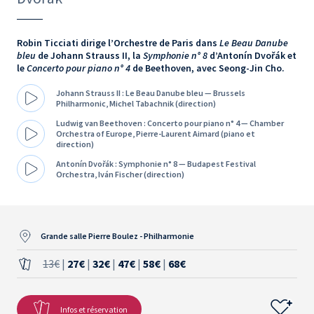
Robin Ticciati dirige l’Orchestre de Paris dans
Le Beau Danube
bleu
de Johann Strauss II, la
Symphonie n° 8
d’Antonín Dvořák et
le
Concerto pour piano n° 4
de Beethoven, avec Seong-Jin Cho.
Johann Strauss II : Le Beau Danube bleu — Brussels
Philharmonic, Michel Tabachnik (direction)
Ludwig van Beethoven : Concerto pour piano n° 4 — Chamber
Orchestra of Europe, Pierre-Laurent Aimard (piano et
direction)
Antonín Dvořák : Symphonie n° 8 — Budapest Festival
Orchestra, Iván Fischer (direction)
Grande salle Pierre Boulez - Philharmonie
13€
|
27€
|
32€
|
47€
|
58€
|
68€
Infos et réservation