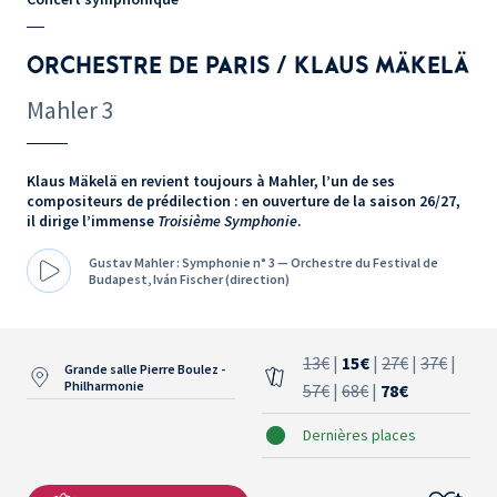
ORCHESTRE DE PARIS / KLAUS MÄKELÄ
Mahler 3
Klaus Mäkelä en revient toujours à Mahler, l’un de ses
compositeurs de prédilection : en ouverture de la saison 26/27,
il dirige l’immense
Troisième Symphonie
.
Gustav Mahler : Symphonie n° 3 — Orchestre du Festival de
Budapest, Iván Fischer (direction)
13€
|
15€
|
27€
|
37€
|
Grande salle Pierre Boulez -
Philharmonie
57€
|
68€
|
78€
Dernières places