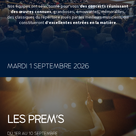
Nos équipes ont sélectionné pour vous
des concerts réunissant
des œuvres connues
, grandioses, émouvantes, mémorables,
des classiques du répertoire joués par les meilleurs musiciens, qui
constitueront
d’excellentes entrées en la matière
.
MARDI 1 SEPTEMBRE 2026
CONCERTS ET SPECTACLES
LES PREM'S
DU 1ER AU 10 SEPTEMBRE