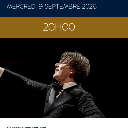
MERCREDI 9 SEPTEMBRE 2026
CONCERTS ET SPECTACLES
20H00
Concert symphonique