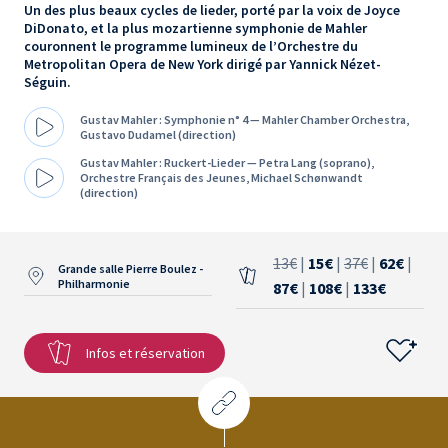
Un des plus beaux cycles de lieder, porté par la voix de Joyce
DiDonato, et la plus mozartienne symphonie de Mahler
couronnent le programme lumineux de l’Orchestre du
Metropolitan Opera de New York dirigé par Yannick Nézet-
Séguin.
Gustav Mahler : Symphonie n° 4 — Mahler Chamber Orchestra,
Gustavo Dudamel (direction)
Gustav Mahler : Ruckert-Lieder — Petra Lang (soprano),
Orchestre Français des Jeunes, Michael Schønwandt
(direction)
13€
|
15€
|
37€
|
62€
|
Grande salle Pierre Boulez -
Philharmonie
87€
|
108€
|
133€
Infos et réservation