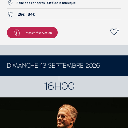
Salle des concerts - Cité de la musique
26€
|
34€
Infos et réservation
DIMANCHE 13 SEPTEMBRE 2026
CONCERTS ET SPECTACLES
16H00