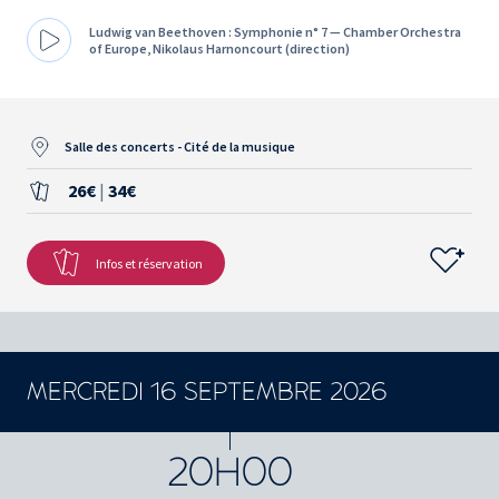
Ludwig van Beethoven : Symphonie n° 7 — Chamber Orchestra
of Europe, Nikolaus Harnoncourt (direction)
Salle des concerts - Cité de la musique
26€
|
34€
Infos et réservation
MERCREDI 16 SEPTEMBRE 2026
CONCERTS ET SPECTACLES
20H00