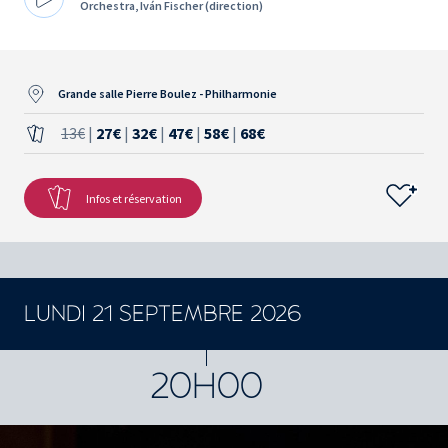
Orchestra, Iván Fischer (direction)
Grande salle Pierre Boulez - Philharmonie
13€
|
27€
|
32€
|
47€
|
58€
|
68€
Infos et réservation
LUNDI 21 SEPTEMBRE 2026
CONCERTS ET SPECTACLES
20H00