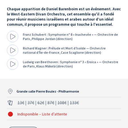
Chaque apparition de Daniel Barenboim est un événement. Avec
le West-Eastern Divan Orchestra, cet ensemble qu'il a fondé
pour réunir musiciens israéliens et arabes autour d’un idéal
commun, il propose un programme qui touche à l'essentiel.
Franz Schubert : Symphonie n° 8 « Inachevée » — Orchestre de
Paris, Philippe Jordan (direction)
Richard Wagner : Prélude et Mort d’Isolde — Orchestre
national d’Île-de-France, Case Scaglione (direction)
Ludwig van Beethoven : Symphonie n° 3 « Eroica » — Orchestre
de Paris, Klaus Mäkelä (direction)
Grande salle Pierre Boulez - Philharmonie
13€
|
37€
|
62€
|
87€
|
108€
|
133€
Indisponible – Liste d’attente