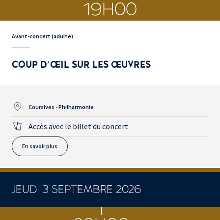
19H00
Avant-concert (adulte)
COUP D’ŒIL SUR LES ŒUVRES
Coursives - Philharmonie
Accès avec le billet du concert
En savoir plus
JEUDI 3 SEPTEMBRE 2026
CONCERTS ET SPECTACLES