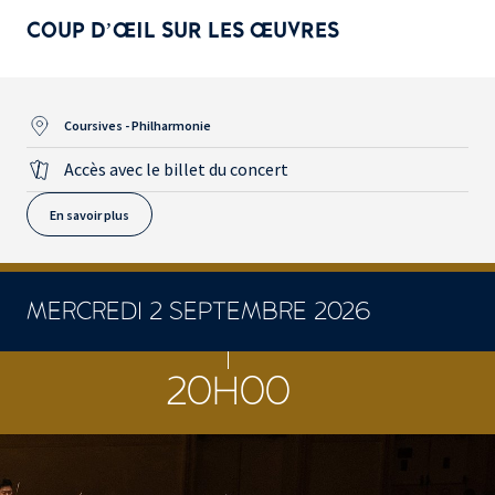
COUP D’ŒIL SUR LES ŒUVRES
Coursives - Philharmonie
Accès avec le billet du concert
En savoir plus
MERCREDI 2 SEPTEMBRE 2026
CONCERTS ET SPECTACLES
20H00