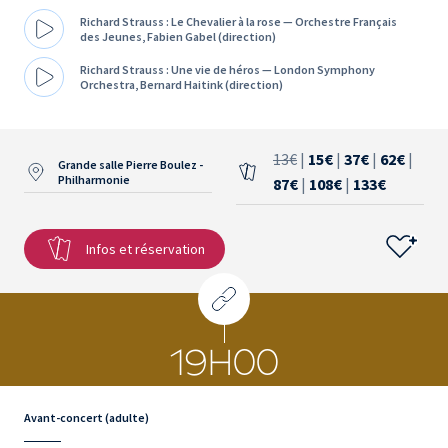
Richard Strauss : Le Chevalier à la rose — Orchestre Français
des Jeunes, Fabien Gabel (direction)
Richard Strauss : Une vie de héros — London Symphony
Orchestra, Bernard Haitink (direction)
13€
|
15€
|
37€
|
62€
|
Grande salle Pierre Boulez -
Philharmonie
87€
|
108€
|
133€
Infos et réservation
19H00
Avant-concert (adulte)