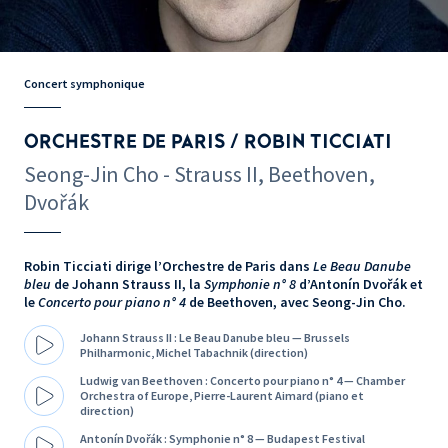
Concert symphonique
ORCHESTRE DE PARIS / ROBIN TICCIATI
Seong-Jin Cho - Strauss II, Beethoven,
Dvořák
Robin Ticciati dirige l’Orchestre de Paris dans
Le Beau Danube
bleu
de Johann Strauss II, la
Symphonie n° 8
d’Antonín Dvořák et
le
Concerto pour piano n° 4
de Beethoven, avec Seong-Jin Cho.
Johann Strauss II : Le Beau Danube bleu — Brussels
Philharmonic, Michel Tabachnik (direction)
Ludwig van Beethoven : Concerto pour piano n° 4 — Chamber
Orchestra of Europe, Pierre-Laurent Aimard (piano et
direction)
Antonín Dvořák : Symphonie n° 8 — Budapest Festival