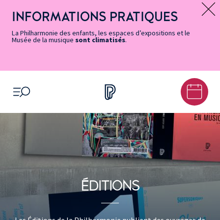
Vers
Menu
Menu
Aller
Pied
Plan
Recherche
la
accès
principal
au
de
du
INFORMATIONS PRATIQUES
Message d’information
page
rapides
contenu
page
site
Accessibilité
principal
La Philharmonie des enfants, les espaces d’expositions et le
Musée de la musique
sont climatisés
.
OUVRIR LE MENU
ÉDITIONS
Les Éditions de la Philharmonie publient des ouvrages de