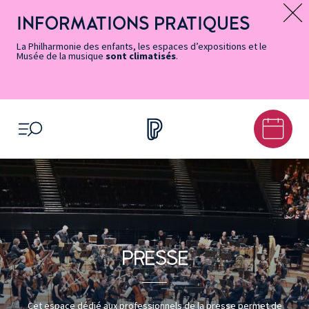
Vers
Menu
Menu
Aller
Pied
Plan
Recherche
la
accès
principal
au
de
du
INFORMATIONS PRATIQUES
Message d’information
page
rapides
contenu
page
site
Accessibilité
principal
La Philharmonie des enfants, les espaces d’expositions et le
Musée de la musique
sont climatisés
.
OUVRIR LE MENU
PRESSE
Cet espace dédié aux professionnels de la presse permet de