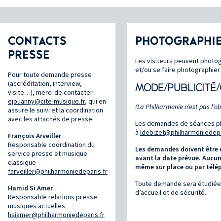
CONTACTS
PHOTOGRAPHIE
PRESSE
Les visiteurs peuvent photog
et/ou se faire photographier
Pour toute demande presse
(accréditation, interview,
MODE/PUBLICITÉ
visite…), merci de contacter
ejouanny@cite-musique.fr
, qui en
(La Philharmonie n’est pas l’ob
assure le suivi et la coordination
avec les attachés de presse.
Les demandes de séances ph
à
ldebizet@philharmoniedepa
François Arveiller
Responsable coordination du
Les demandes doivent être 
service presse et musique
avant la date prévue. Aucun
classique
même sur place ou par télé
farveiller@philharmoniedeparis.fr
Toute demande sera étudiée
Hamid Si Amer
d’accueil et de sécurité.
Responsable relations presse
musiques actuelles
hsiamer@philharmoniedeparis.fr