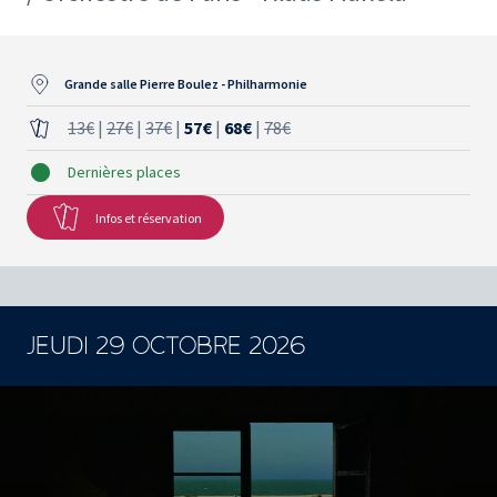
Grande salle Pierre Boulez - Philharmonie
13€
|
27€
|
37€
|
57€
|
68€
|
78€
Dernières places
Infos et réservation
JEUDI 29 OCTOBRE 2026