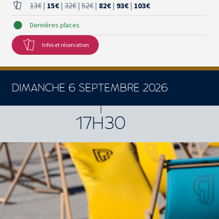
13€
|
15€
|
32€
|
52€
|
82€
|
93€
|
103€
Dernières places
Infos et réservation
DIMANCHE 6 SEPTEMBRE 2026
17H30