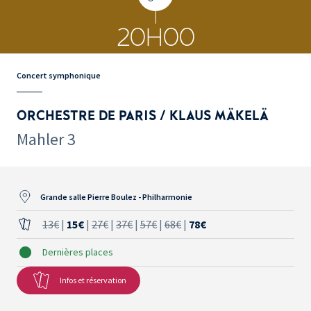
20H00
Concert symphonique
ORCHESTRE DE PARIS / KLAUS MÄKELÄ
Mahler 3
Grande salle Pierre Boulez - Philharmonie
13€
|
15€
|
27€
|
37€
|
57€
|
68€
|
78€
Dernières places
Infos et réservation