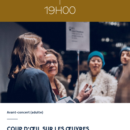
19H00
Avant-concert (adulte)
COUP D’ŒIL SUR LES ŒUVRES