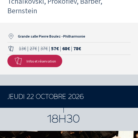
Tchaïkovski, Prokofiev, Barber,
Bernstein
Grande salle Pierre Boulez - Philharmonie
13€
|
27€
|
37€
|
57€
|
68€
|
78€
Infos et réservation
JEUDI 22 OCTOBRE 2026
18H30