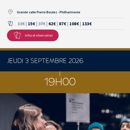
Grande salle Pierre Boulez - Philharmonie
13€
|
15€
|
37€
|
62€
|
87€
|
108€
|
133€
Infos et réservation
JEUDI 3 SEPTEMBRE 2026
19H00