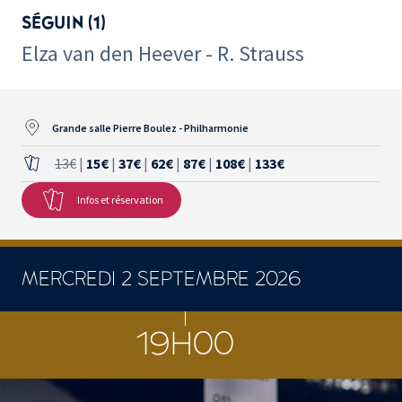
SÉGUIN (1)
Elza van den Heever - R. Strauss
Grande salle Pierre Boulez - Philharmonie
13€
|
15€
|
37€
|
62€
|
87€
|
108€
|
133€
Infos et réservation
MERCREDI 2 SEPTEMBRE 2026
19H00