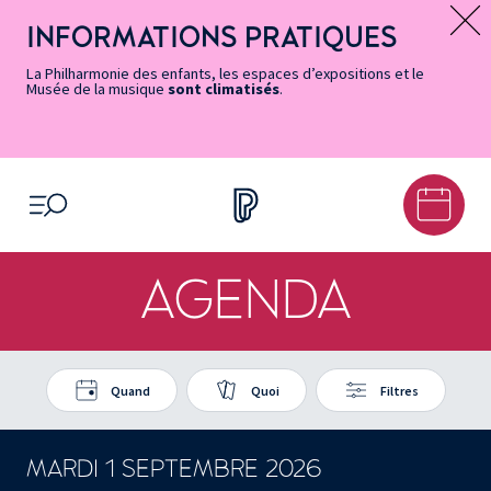
Vers
Menu
Menu
Aller
Pied
Plan
Recherche
la
accès
principal
au
de
du
INFORMATIONS PRATIQUES
Message d’information
page
rapides
contenu
page
site
Accessibilité
principal
La Philharmonie des enfants, les espaces d’expositions et le
Musée de la musique
sont climatisés
.
OUVRIR LE MENU
AGENDA
Quand
Quoi
Filtres
MARDI 1 SEPTEMBRE 2026