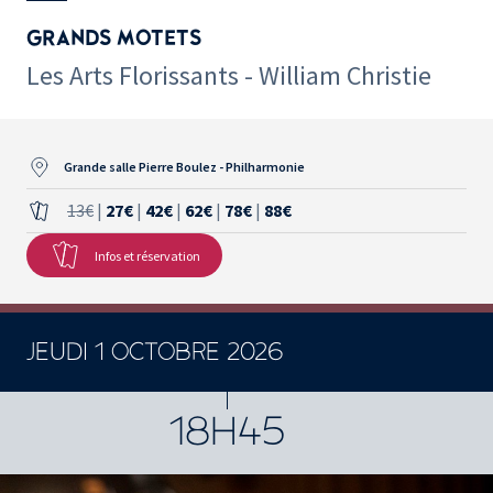
GRANDS MOTETS
Les Arts Florissants - William Christie
Grande salle Pierre Boulez - Philharmonie
13€
|
27€
|
42€
|
62€
|
78€
|
88€
Infos et réservation
JEUDI 1 OCTOBRE 2026
18H45