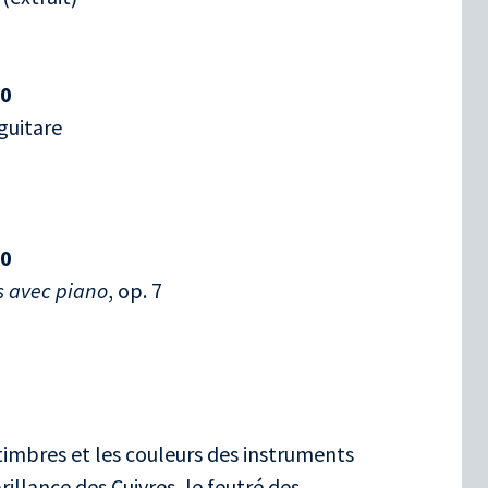
30
guitare
00
es avec piano
, op. 7
 timbres et les couleurs des instruments
brillance des Cuivres, le feutré des