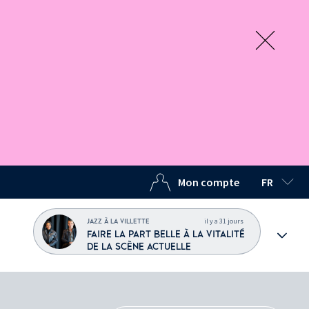
Mon compte
FR
LANGUE C
il y a 31 jours
JAZZ À LA VILLETTE
FAIRE LA PART BELLE À LA VITALITÉ
DE LA SCÈNE ACTUELLE