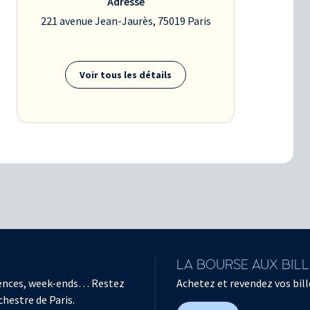
Adresse
221 avenue Jean-Jaurès, 75019 Paris
Voir tous les détails
LA BOURSE AUX BIL
férences, week-ends… Restez
Achetez et revendez vos bille
chestre de Paris.