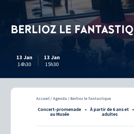
BERLIOZ LE FANTASTI
13 Jan
13 Jan
14h30
15h30
Accueil
/
Agenda
/ Berlioz le fantastique
Concert-promenade
•
à partir de 6 ans et
au Musée
adultes