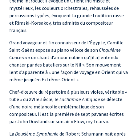
thème introductif évoque un Orient intimiste et
mystérieux, les couleurs orchestrales, rehaussées de
percussions typées, évoquent la grande tradition russe
et Rimski-Korsakov, très admirés du compositeur
français.
Grand voyageur et fin connaisseur de l’Égypte, Camille
Saint-Saëns expose au piano véloce de son
Cinquième
Concerto
« un chant d’amour nubien qu’[il a] entendu
chanter par des bateliers sur le Nil ». Son mouvement
lent s’apparente à « une façon de voyage en Orient qui va
même jusqu’en Extrême-Orient ».
Chef-d’œuvre du répertoire à plusieurs violes, véritable «
tube » du XVIIe siècle, le
Lachrimae Antiquae
se délecte
d’une noire mélancolie emblématique de son
compositeur. Il est la première de sept pavanes écrites
par John Dowland sur son air « Flow, my Tears ».
La
Deuxième Symphonie
de Robert Schumann naît après