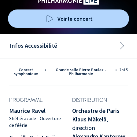
Voir le concert
Infos Accessibilité
Concert
•
Grande salle Pierre Boulez -
•
2h15
symphonique
Philharmonie
PROGRAMME
DISTRIBUTION
Maurice Ravel
Orchestre de Paris
Shéhérazade - Ouverture
Klaus Mäkelä
,
de féérie
direction
Alexandre Kantorow
,