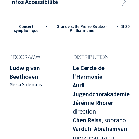
Infos Accessibilité
Concert
•
Grande salle Pierre Boulez -
•
1h30
symphonique
Philharmonie
PROGRAMME
DISTRIBUTION
Ludwig van
Le Cercle de
Beethoven
l'Harmonie
Missa Solemnis
Audi
Jugendchorakademie
Jérémie Rhorer
,
direction
Chen Reiss
, soprano
Varduhi Abrahamyan
,
mezzo-soprano