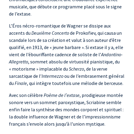
musicale, que débute ce programme placé sous le signe
de l’extase.
L’Éros nécro-romantique de Wagner se dissipe aux
accents du
Deuxième Concerto
de Prokofiev, qui causa un
scandale lors de sa création et valut à son auteur d’être
qualifié, en 1913, de « jeune barbare ». Si extase il y a, elle
vient de l’ébouriffante cadence de soliste de l’
Andantino-
Allegretto
, sommet absolu de virtuosité pianistique, du
« motorisme » implacable du
Scherzo
, de la verve
sarcastique de l’
Intermezzo
ou de l’embrasement général
du
Finale
, qui intègre toutefois une mélodie de berceuse.
Avec son célèbre
Poème de l’extase
, prodigieuse montée
sonore vers un sommet paroxystique, Scriabine semble
enfin faire la synthèse des mondes corporel et spirituel :
la double influence de Wagner et de l’impressionnisme
français s’envole alors jusqu’à l’union mystique.