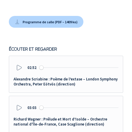
Programme de salle (PDF – 1409 ko)
ÉCOUTER ET REGARDER
02:52
Play
Alexandre Scriabine : Poème de l’extase – London Symphony
Orchestra, Peter Eötvös (direction)
03:03
Play
Richard Wagner : Prélude et Mort d’Isolde – Orchestre
national d’Île-de-France, Case Scaglione (direction)