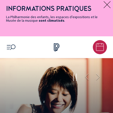
Vers
Menu
Menu
Aller
Pied
Plan
Recherche
la
accès
principal
au
de
du
INFORMATIONS PRATIQUES
Message d’information
page
rapides
contenu
page
site
Accessibilité
principal
La Philharmonie des enfants, les espaces d’expositions et le
Musée de la musique
sont climatisés
.
OUVRIR LE MENU