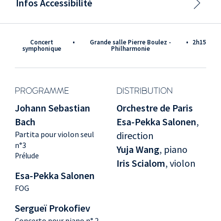
Infos Accessibilité
Concert
•
Grande salle Pierre Boulez -
•
2h15
symphonique
Philharmonie
PROGRAMME
DISTRIBUTION
Johann Sebastian
Orchestre de Paris
Bach
Esa-Pekka Salonen
,
Partita pour violon seul
direction
n°3
Yuja Wang
, piano
Prélude
Iris Scialom
, violon
Esa-Pekka Salonen
FOG
Sergueï Prokofiev
Concerto pour piano n° 2