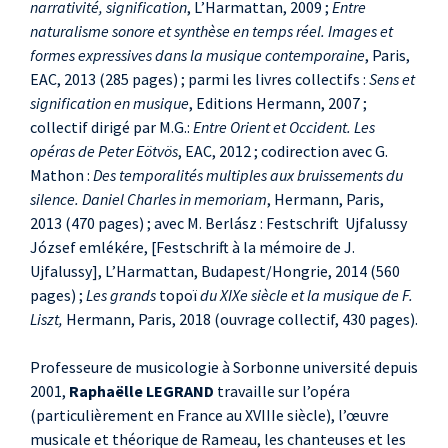
narrativité, signification
, L’Harmattan, 2009 ;
Entre
naturalisme sonore et synthèse en temps réel. Images et
formes expressives dans la musique contemporaine
, Paris,
EAC, 2013 (285 pages) ; parmi les livres collectifs :
Sens et
signification en
musique
, Editions Hermann, 2007 ;
collectif dirigé par M.G.:
Entre Orient et Occident. Les
opéras de Peter Eötvös
, EAC, 2012 ; codirection avec G.
Mathon :
Des temporalités multiples aux bruissements du
silence. Daniel Charles in memoriam
, Hermann, Paris,
2013 (470 pages) ; avec M. Berlász : Festschrift Ujfalussy
József emlékére, [Festschrift à la mémoire de J.
Ujfalussy], L’Harmattan, Budapest/Hongrie, 2014 (560
pages) ;
Les grands
topoï
du XIXe siècle et la musique de F.
Liszt,
Hermann, Paris, 2018 (ouvrage collectif, 430 pages).
Professeure de musicologie à Sorbonne université depuis
2001,
Raphaëlle LEGRAND
travaille sur l’opéra
(particulièrement en France au XVIIIe siècle), l’œuvre
musicale et théorique de Rameau, les chanteuses et les