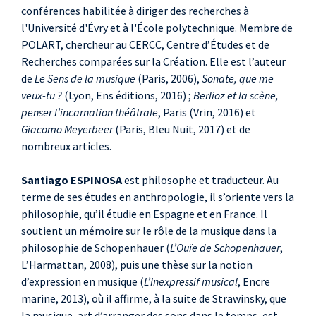
conférences habilitée à diriger des recherches à
l'Université d'Évry et à l'École polytechnique. Membre de
POLART, chercheur au CERCC, Centre d’Études et de
Recherches comparées sur la Création. Elle est l’auteur
de
Le Sens de la musique
(Paris, 2006),
Sonate, que me
veux-tu ?
(Lyon, Ens éditions, 2016) ;
Berlioz et la scène,
penser l’incarnation théâtrale
, Paris (Vrin, 2016) et
Giacomo Meyerbeer
(Paris, Bleu Nuit, 2017) et de
nombreux articles.
Santiago ESPINOSA
est philosophe et traducteur. Au
terme de ses études en anthropologie, il s’oriente vers la
philosophie, qu’il étudie en Espagne et en France. Il
soutient un mémoire sur le rôle de la musique dans la
philosophie de Schopenhauer (
L’Ouïe de Schopenhauer
,
L’Harmattan, 2008), puis une thèse sur la notion
d’expression en musique (
L’Inexpressif musical
, Encre
marine, 2013), où il affirme, à la suite de Strawinsky, que
la musique, art d’arranger des sons dans le temps, est