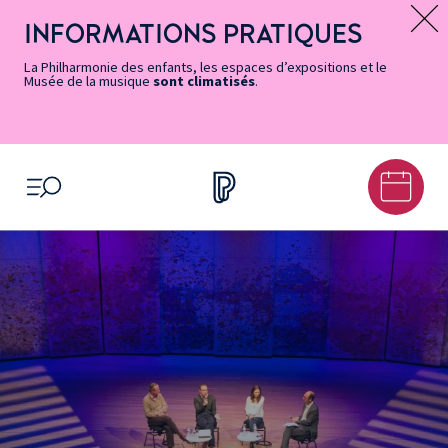
Vers
Menu
Menu
Aller
Pied
Plan
Recherche
la
accès
principal
au
de
du
INFORMATIONS PRATIQUES
Message d’information
page
rapides
contenu
page
site
Accessibilité
principal
La Philharmonie des enfants, les espaces d’expositions et le
Musée de la musique
sont climatisés
.
OUVRIR LE MENU