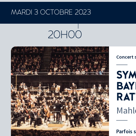
MARDI 3 OCTOBRE 2023
CONCERTS ET SPECTACLES
20H00
Concert
SYM
BAY
RAT
Mahl
Parfois