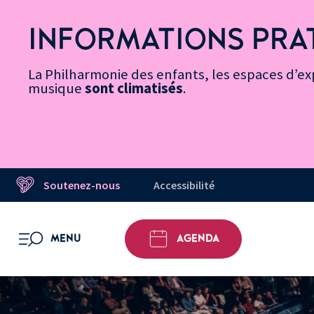
Vers
Menu
Menu
Aller
Pied
Plan
Recherche
la
accès
principal
au
de
du
INFORMATIONS PRA
page
rapides
contenu
page
site
Message d’information
Accessibilité
principal
La Philharmonie des enfants, les espaces d’exp
musique
sont climatisés
.
Soutenez-nous
Accessibilité
MENU
AGENDA
OUVRIR LE MENU