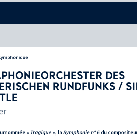
 symphonique
PHONIEORCHESTER DES
ERISCHEN RUNDFUNKS / S
TLE
er
 surnommée «
Tragique
», la
Symphonie n° 6
du compositeur