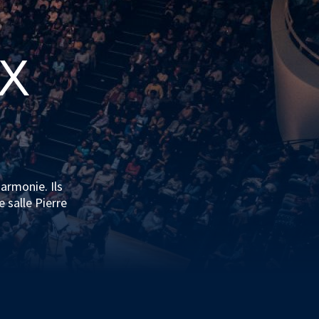
UX
armonie. Ils
 salle Pierre