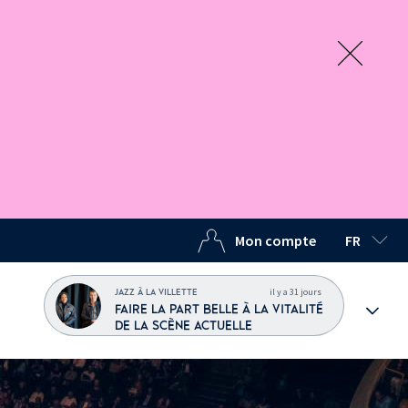
Mon compte
FR
LANGUE C
il y a 31 jours
JAZZ À LA VILLETTE
FAIRE LA PART BELLE À LA VITALITÉ
DE LA SCÈNE ACTUELLE