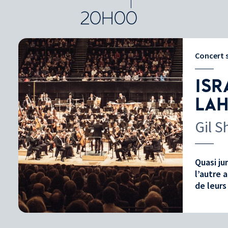
CONCERTS ET SPECTACLES
20H00
Concert
ISR
LAH
Gil 
Quasi ju
l’autre 
de leurs