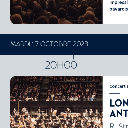
impressi
bavarois
MARDI 17 OCTOBRE 2023
CONCERTS ET SPECTACLES
20H00
Concert
LON
ANT
R. St