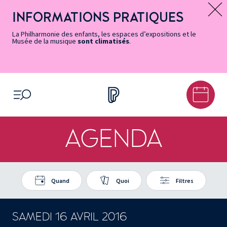
Vers
Menu
Menu
Aller
Pied
Plan
Recherche
la
accès
principal
au
de
du
INFORMATIONS PRATIQUES
Message d’information
page
rapides
contenu
page
site
Accessibilité
principal
La Philharmonie des enfants, les espaces d’expositions et le
Musée de la musique
sont climatisés
.
OUVRIR LE MENU
AGENDA
Quand
Quoi
Filtres
SAMEDI 16 AVRIL 2016