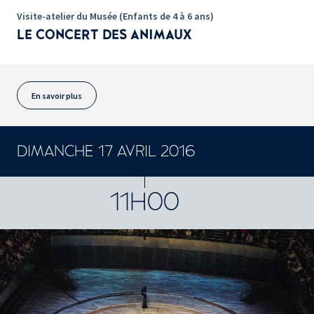
Visite-atelier du Musée (Enfants de 4 à 6 ans)
LE CONCERT DES ANIMAUX
En savoir plus
DIMANCHE 17 AVRIL 2016
CONCERTS ET SPECTACLES
11H00