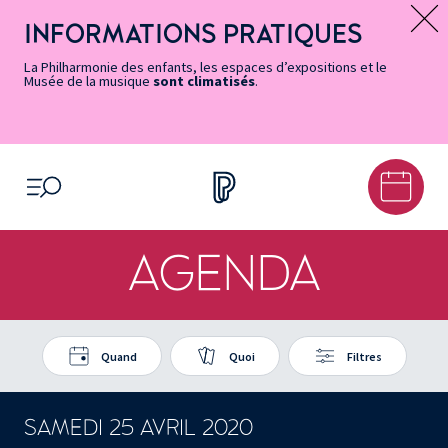
Vers
Menu
Menu
Aller
Pied
Plan
Recherche
la
accès
principal
au
de
du
INFORMATIONS PRATIQUES
Message d’information
page
rapides
contenu
page
site
Accessibilité
principal
La Philharmonie des enfants, les espaces d’expositions et le
Musée de la musique
sont climatisés
.
OUVRIR LE MENU
AGENDA
Quand
Quoi
Filtres
SAMEDI 25 AVRIL 2020