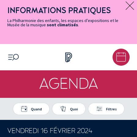
Vers
Menu
Menu
Aller
Pied
Plan
Recherche
la
accès
principal
au
de
du
INFORMATIONS PRATIQUES
Message d’information
page
rapides
contenu
page
site
Accessibilité
principal
La Philharmonie des enfants, les espaces d’expositions et le
Musée de la musique
sont climatisés
.
OUVRIR LE MENU
AGENDA
Quand
Quoi
Filtres
VENDREDI 16 FÉVRIER 2024