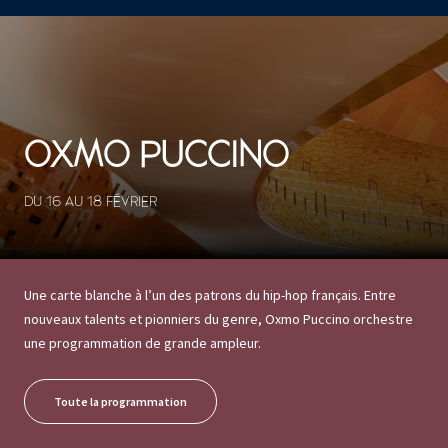
CONCERTS ET SPECTACLES
7 résultats
OXMO PUCCINO
DU 16 AU 18 FÉVRIER
Une carte blanche à l’un des patrons du hip-hop français. Entre
nouveaux talents et pionniers du genre, Oxmo Puccino orchestre
une programmation de grande ampleur.
Toute la programmation