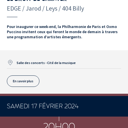
EDGE / Jarod / Leys / 404 Billy
Pour inaugurer ce week-end, la Philharmonie de Paris et Oxmo
Puccino invitent ceux qui feront le monde de demain à travers
une programmation d’artistes émergents.
Salle des concerts - Cité de la musique
En savoir plus
SAMEDI 17 FÉVRIER 2024
CONCERTS ET SPECTACLES
20H00