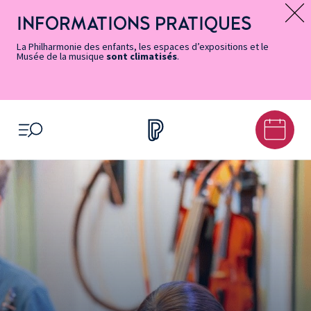
Vers
Menu
Menu
Aller
Pied
Plan
Recherche
la
accès
principal
au
de
du
INFORMATIONS PRATIQUES
Message d’information
page
rapides
contenu
page
site
Accessibilité
principal
La Philharmonie des enfants, les espaces d’expositions et le
Musée de la musique
sont climatisés
.
OUVRIR LE MENU