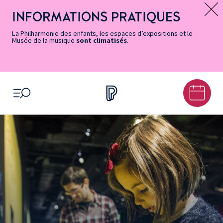
Vers
Menu
Menu
Aller
Pied
Plan
Recherche
la
accès
principal
au
de
du
INFORMATIONS PRATIQUES
Message d’information
page
rapides
contenu
page
site
Accessibilité
principal
La Philharmonie des enfants, les espaces d’expositions et le
Musée de la musique
sont climatisés
.
OUVRIR LE MENU