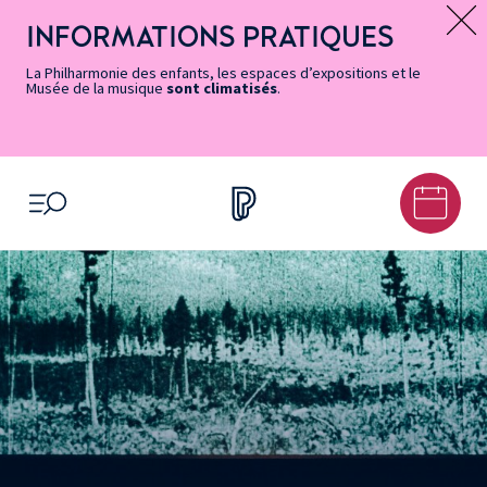
Vers
Menu
Menu
Aller
Pied
Plan
Recherche
la
accès
principal
au
de
du
INFORMATIONS PRATIQUES
Message d’information
page
rapides
contenu
page
site
Accessibilité
principal
La Philharmonie des enfants, les espaces d’expositions et le
Musée de la musique
sont climatisés
.
OUVRIR LE MENU