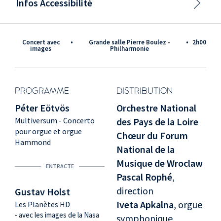
Infos Accessibilité
Concert avec
•
Grande salle Pierre Boulez -
•
2h00
images
Philharmonie
PROGRAMME
DISTRIBUTION
Péter Eötvös
Orchestre National
Multiversum - Concerto
des Pays de la Loire
pour orgue et orgue
Chœur du Forum
Hammond
National de la
Musique de Wroclaw
ENTRACTE
Pascal Rophé
,
direction
Gustav Holst
Iveta Apkalna
, orgue
Les Planètes HD
- avec les images de la Nasa
symphonique