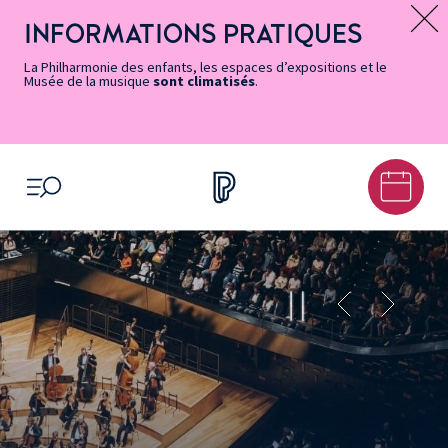
Vers
Menu
Menu
Aller
Pied
Plan
Recherche
la
accès
principal
au
de
du
INFORMATIONS PRATIQUES
Message d’information
page
rapides
contenu
page
site
Accessibilité
principal
La Philharmonie des enfants, les espaces d’expositions et le
Musée de la musique
sont climatisés
.
OUVRIR LE MENU