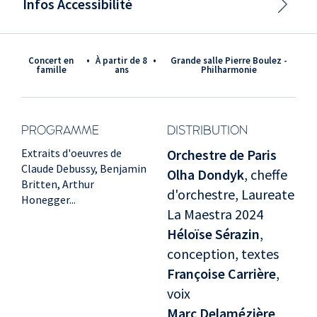
Infos Accessibilité
Concert en
•
à partir de 8
•
Grande salle Pierre Boulez -
famille
ans
Philharmonie
PROGRAMME
DISTRIBUTION
Extraits d'oeuvres de
Orchestre de Paris
Claude Debussy, Benjamin
Olha Dondyk
, cheffe
Britten, Arthur
d'orchestre, Laureate
Honegger...
La Maestra 2024
Héloïse Sérazin
,
conception, textes
Françoise Carrière
,
voix
Marc Delamézière
,