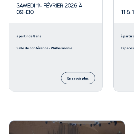
SAMEDI 14 FÉVRIER 2026 À
09H30
11 & 
à partir de 8 ans
à partir 
Salle de conférence - Philharmonie
Espaces
En savoir plus