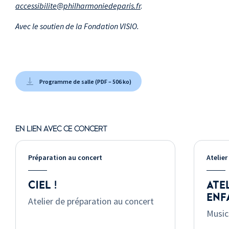
accessibilite@philharmoniedeparis.fr
.
Avec le soutien de la Fondation VISIO.
Programme de salle (PDF – 506 ko)
EN LIEN AVEC CE CONCERT
Préparation au concert
Atelier
CIEL !
ATE
ENFA
Atelier de préparation au concert
Music