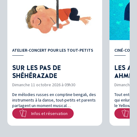
ATELIER-CONCERT POUR LES TOUT-PETITS
CINÉ-CONCE
SUR LES PAS DE
LES AV
SHÉHÉRAZADE
AHMED
Dimanche 11 octobre 2026 à 09h30
Dimanche 11
De mélodies russes en comptine bengali, des
Tout entier
instruments à la danse, tout-petits et parents
qui enluminen
partagent un moment musical…
le Yellow S
Infos et réservation
In