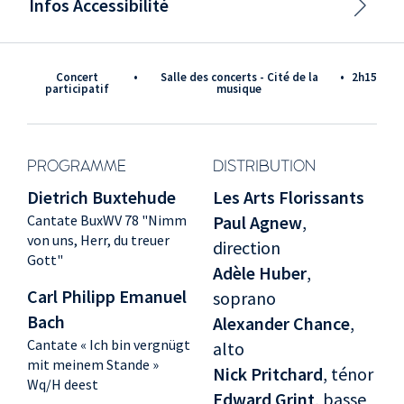
Infos Accessibilité
Concert
•
Salle des concerts - Cité de la
•
2h15
participatif
musique
PROGRAMME
DISTRIBUTION
Dietrich Buxtehude
Les Arts Florissants
Cantate BuxWV 78 "Nimm
Paul Agnew
,
von uns, Herr, du treuer
direction
Gott"
Adèle Huber
,
Carl Philipp Emanuel
soprano
Bach
Alexander Chance
,
Cantate « Ich bin vergnügt
alto
mit meinem Stande »
Nick Pritchard
, ténor
Wq/H deest
Edward Grint
, basse