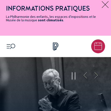
Vers
Menu
Menu
Aller
Pied
Plan
Recherche
la
accès
principal
au
de
du
INFORMATIONS PRATIQUES
Message d’information
page
rapides
contenu
page
site
Accessibilité
principal
La Philharmonie des enfants, les espaces d’expositions et le
Musée de la musique
sont climatisés
.
OUVRIR LE MENU