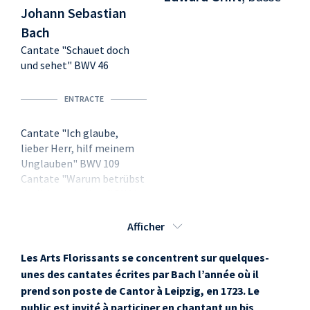
Johann Sebastian
Bach
Cantate "Schauet doch
und sehet" BWV 46
ENTRACTE
Cantate "Ich glaube,
lieber Herr, hilf meinem
Unglauben" BWV 109
Cantate "Warum betrübst
du dich, mein Herz" BWV
138
Afficher
Les Arts Florissants se concentrent sur quelques-
unes des cantates écrites par Bach l’année où il
prend son poste de Cantor à Leipzig, en 1723. Le
public est invité à participer en chantant un bis