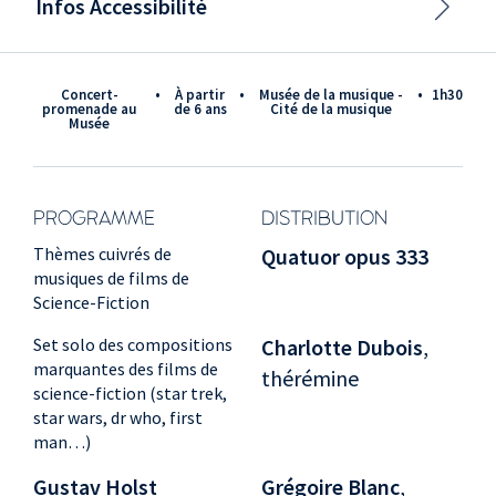
Infos Accessibilité
Concert-
•
à partir
•
Musée de la musique -
•
1h30
promenade au
de 6 ans
Cité de la musique
Musée
PROGRAMME
DISTRIBUTION
Thèmes cuivrés de
Quatuor opus 333
musiques de films de
Science-Fiction
Set solo des compositions
Charlotte Dubois
,
marquantes des films de
thérémine
science-fiction (star trek,
star wars, dr who, first
man…)
Gustav Holst
Grégoire Blanc
,