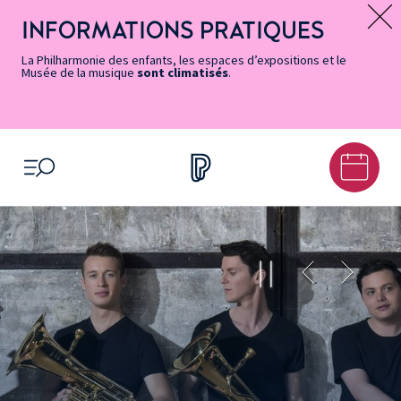
Vers
Menu
Menu
Aller
Pied
Plan
Recherche
la
accès
principal
au
de
du
INFORMATIONS PRATIQUES
Message d’information
page
rapides
contenu
page
site
Accessibilité
principal
La Philharmonie des enfants, les espaces d’expositions et le
Musée de la musique
sont climatisés
.
OUVRIR LE MENU