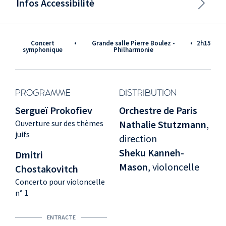
Infos Accessibilité
Concert
•
Grande salle Pierre Boulez -
•
2h15
symphonique
Philharmonie
PROGRAMME
DISTRIBUTION
Sergueï Prokofiev
Orchestre de Paris
Ouverture sur des thèmes
Nathalie Stutzmann
,
juifs
direction
Sheku Kanneh-
Dmitri
Mason
, violoncelle
Chostakovitch
Concerto pour violoncelle
n° 1
ENTRACTE