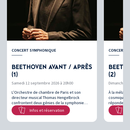
CONCERT SYMPHONIQUE
CONCERT S
BEETHOVEN AVANT / APRÈS
BEETHO
(1)
(2)
Samedi 12 septembre 2026 à 20h00
Dimanche 13
L’Orchestre de chambre de Paris et son
À la mélanco
directeur musical Thomas Hengelbrock
cosmique de
confrontent deux génies de la symphonie…
répondent l’
Infos et réservation
In