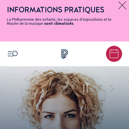
Vers
Menu
Menu
Aller
Pied
Plan
Recherche
la
accès
principal
au
de
du
INFORMATIONS PRATIQUES
Message d’information
page
rapides
contenu
page
site
Accessibilité
principal
La Philharmonie des enfants, les espaces d’expositions et le
Musée de la musique
sont climatisés
.
OUVRIR LE MENU