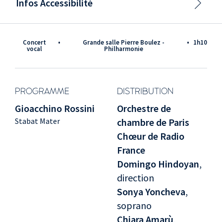
Infos Accessibilité
Concert
•
Grande salle Pierre Boulez -
•
1h10
vocal
Philharmonie
PROGRAMME
DISTRIBUTION
Gioacchino Rossini
Orchestre de
Stabat Mater
chambre de Paris
Chœur de Radio
France
Domingo Hindoyan
,
direction
Sonya Yoncheva
,
soprano
Chiara Amarù
,