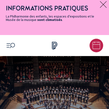
Vers
Menu
Menu
Aller
Pied
Plan
Recherche
la
accès
principal
au
de
du
INFORMATIONS PRATIQUES
Message d’information
page
rapides
contenu
page
site
Accessibilité
principal
La Philharmonie des enfants, les espaces d’expositions et le
Musée de la musique
sont climatisés
.
OUVRIR LE MENU