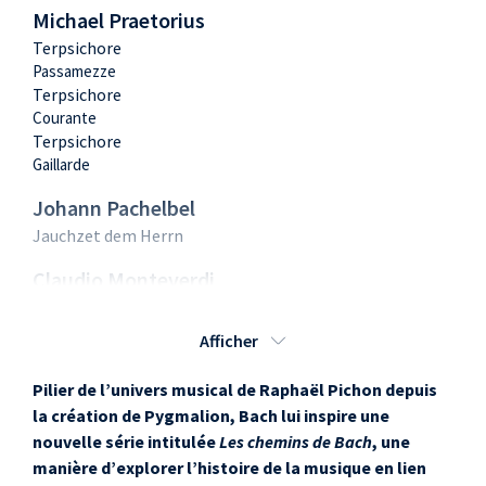
Michael Praetorius
Terpsichore
Passamezze
Terpsichore
Courante
Terpsichore
Gaillarde
Johann Pachelbel
Jauchzet dem Herrn
Claudio Monteverdi
Beatus vir a 6, SV 268
Afficher
Johann Adam
Reinken
Pilier de l’univers musical de Raphaël Pichon depuis
Hortus Musicus
la création de Pygmalion, Bach lui inspire une
Partita V - Sarabande
nouvelle série intitulée
Les chemins de Bach
, une
manière d’explorer l’histoire de la musique en lien
Jean-Baptiste Lully