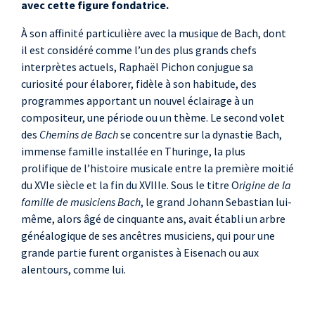
avec cette figure fondatrice.
Persée
« Ô tranquille sommeil »
À son affinité particulière avec la musique de Bach, dont
il est considéré comme l’un des plus grands chefs
Nicolaus Bruhns
interprètes actuels, Raphaël Pichon conjugue sa
Ich liege und schlafe
curiosité pour élaborer, fidèle à son habitude, des
Chor
programmes apportant un nouvel éclairage à un
Georg Böhm
compositeur, une période ou un thème. Le second volet
Mein Freund ist mein
des
Chemins de Bach
se concentre sur la dynastie Bach,
n° 1 Chor
immense famille installée en Thuringe, la plus
prolifique de l’histoire musicale entre la première moitié
Heinrich Schütz
du XVIe siècle et la fin du XVIIIe. Sous le titre O
rigine de la
O Jesu, nomen dulce, SWV
famille de musiciens Bach
, le grand Johann Sebastian lui-
308
même, alors âgé de cinquante ans, avait établi un arbre
généalogique de ses ancêtres musiciens, qui pour une
Georg Böhm
grande partie furent organistes à Eisenach ou aux
Mein Freund ist mein
alentours, comme lui.
n° 9 Chor
Jean-Baptiste Lully