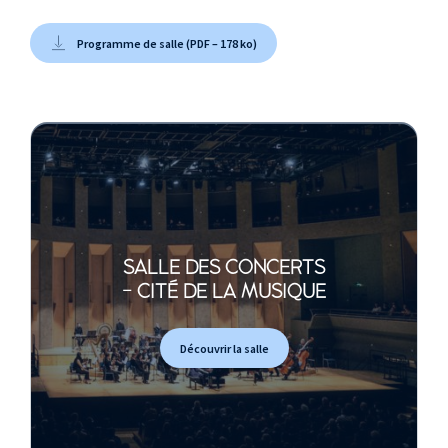
Armide
Passacaille
Programme de salle (PDF – 178 ko)
ENTRACTE
Heinrich Schütz
Auf dem Gebirge hat man
ein Geschrei gehöret, SWV
396
Biagio Marini
Passacaille opus 22 n°5
SALLE DES CONCERTS
- CITÉ DE LA MUSIQUE
Giacomo Carissimi
Historia di Jephte
Découvrir la salle
Johann Sebastian
Bach
Nach dir, Herr, verlanget
mich, BWV 150