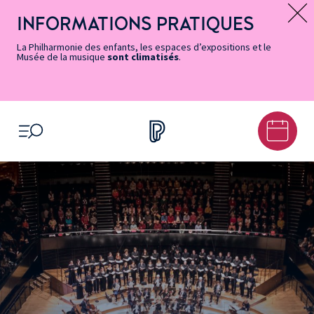
Vers
Menu
Menu
Aller
Pied
Plan
Recherche
la
accès
principal
au
de
du
INFORMATIONS PRATIQUES
Message d’information
page
rapides
contenu
page
site
Accessibilité
principal
La Philharmonie des enfants, les espaces d’expositions et le
Musée de la musique
sont climatisés
.
OUVRIR LE MENU