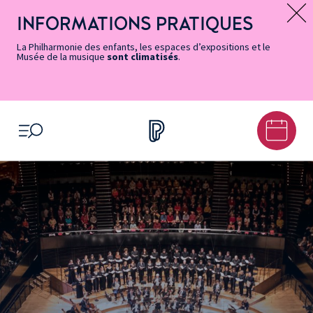
Vers
Menu
Menu
Aller
Pied
Plan
Recherche
la
accès
principal
au
de
du
INFORMATIONS PRATIQUES
Message d’information
page
rapides
contenu
page
site
Accessibilité
principal
La Philharmonie des enfants, les espaces d’expositions et le
Musée de la musique
sont climatisés
.
OUVRIR LE MENU