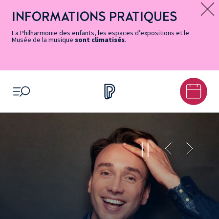
Vers
Menu
Menu
Aller
Pied
Plan
Recherche
la
accès
principal
au
de
du
INFORMATIONS PRATIQUES
Message d’information
page
rapides
contenu
page
site
Accessibilité
principal
La Philharmonie des enfants, les espaces d’expositions et le
Musée de la musique
sont climatisés
.
OUVRIR LE MENU