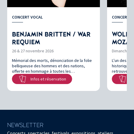
CONCERT VOCAL
CONCERT V
BENJAMIN BRITTEN / WAR
WOLFG
REQUIEM
MOZAR
26 & 27 novembre 2026
Dimanche 6 
Mémorial des morts, dénonciation de la folie
L’un des pio
belliqueuse des hommes et des nations,
historiquem
offerte en hommage à toutes les…
retrouve le
Infos et réservation
In
NEWSLETTER
Concerts, spectacles, festivals, expositions, ateliers,