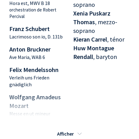
Hora est, MWV B 18
soprano
orchestration de Robert
Xenia Puskarz
Percival
Thomas
, mezzo-
Franz Schubert
soprano
Lacrimoso son io, D. 131b
Kieran Carrel
, ténor
Huw Montague
Anton Bruckner
Rendall
, baryton
Ave Maria, WAB 6
Felix Mendelssohn
Verleih uns Frieden
gnädiglich
Wolfgang Amadeus
Mozart
Messe en ut mineur
Michael Haydn
Afficher
Ave Regina Caelorum, MH