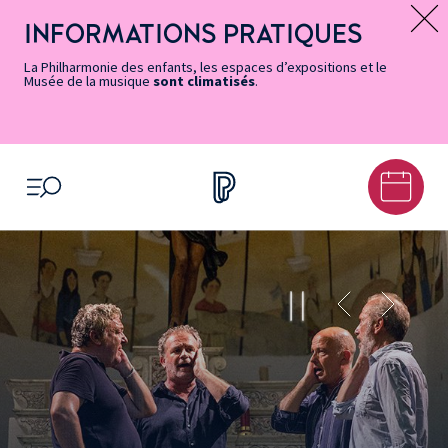
Vers
Menu
Menu
Aller
Pied
Plan
Recherche
la
accès
principal
au
de
du
INFORMATIONS PRATIQUES
Message d’information
page
rapides
contenu
page
site
Accessibilité
principal
La Philharmonie des enfants, les espaces d’expositions et le
Musée de la musique
sont climatisés
.
OUVRIR LE MENU