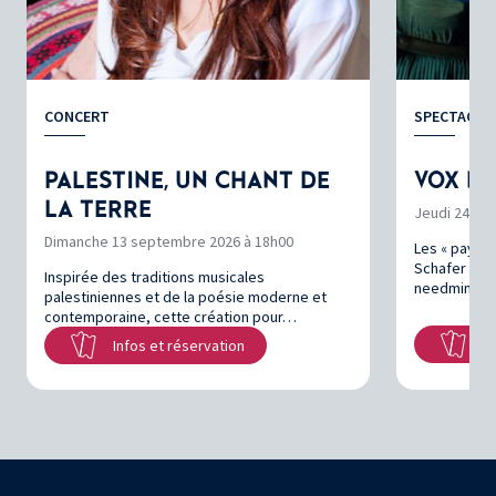
CONCERT
SPECTACLE
PALESTINE, UN CHANT DE
VOX N
LA TERRE
Jeudi 24 se
Dimanche 13 septembre 2026 à 18h00
Les « paysa
Schafer et l
Inspirée des traditions musicales
needmine de
palestiniennes et de la poésie moderne et
contemporaine, cette création pour…
In
Infos et réservation