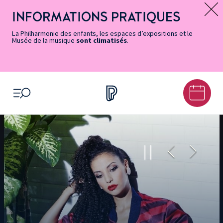
Vers
Menu
Menu
Aller
Pied
Plan
Recherche
la
accès
principal
au
de
du
INFORMATIONS PRATIQUES
Message d’information
page
rapides
contenu
page
site
Accessibilité
principal
La Philharmonie des enfants, les espaces d’expositions et le
Musée de la musique
sont climatisés
.
OUVRIR LE MENU